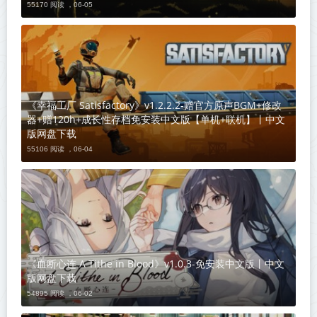
55170 阅读 ，
06-05
《幸福工厂 Satisfactory》v1.2.2.2-赠官方原声BGM+修改
器+赠120h+成长性存档免安装中文版【单机+联机】丨中文
版网盘下载
55106 阅读 ，
06-04
《血断心连 A Tithe in Blood》v1.0.3-免安装中文版丨中文
版网盘下载
54895 阅读 ，
06-02