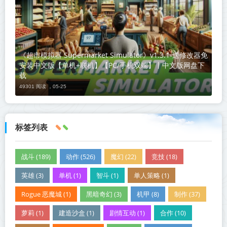
《超市模拟器 Supermarket Simulator》v1.3.1-送修改器免
安装中文版【单机+联机】【PC/手机双端】丨中文版网盘下
载
49301 阅读 ，
05-25
标签列表
战斗 (189)
动作 (526)
魔幻 (22)
竞技 (18)
英雄 (3)
单机 (1)
智斗 (1)
单人策略 (1)
Rogue 恶魔城 (1)
黑暗奇幻 (3)
机甲 (8)
制作 (37)
萝莉 (1)
建造沙盒 (1)
剧情互动 (1)
合作 (10)