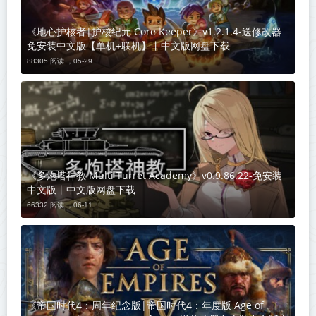
《地心护核者|护核纪元 Core Keeper》v1.2.1.4-送修改器
免安装中文版【单机+联机】丨中文版网盘下载
88305 阅读 ，
05-29
《多炮塔神教 Multi Turret Academy》v0.9.86.22-免安装
中文版丨中文版网盘下载
66332 阅读 ，
06-11
《帝国时代4：周年纪念版|帝国时代4：年度版 Age of