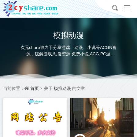
模拟动漫
次元share致力于分享游戏、动漫、小说等ACGN资
源，破解游戏,动漫资源,免费小说,ACG,PC游
戏,switch游戏,金手指，动画电影,动画片,全本小说,
完本小说,txt下载,游戏攻略,精美壁纸，ACGN资讯，
并提供网盘下载
首页
模拟动漫
当前位置：
关于
的文章