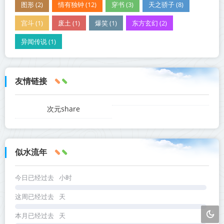
图形 (2)
情有独钟 (12)
穿书 (3)
天之骄子 (8)
宫斗 (1)
废土 (1)
爆笑 (1)
东方玄幻 (2)
异闻传说 (1)
友情链接
次元share
似水流年
今日已经过去
小时
这周已经过去
天
本月已经过去
天