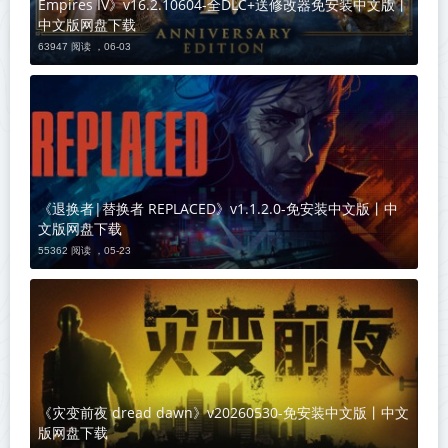
Empires IV》v16.2.10604-全DLC+送修改器免安装中文版丨
中文版网盘下载
63947 阅读 ，
06-03
《退换者|替换者 REPLACED》v1.1.2.0-免安装中文版丨中
文版网盘下载
55362 阅读 ，
05-23
《灾变前夜 dread dawn》v20260530-免安装中文版丨中文
版网盘下载