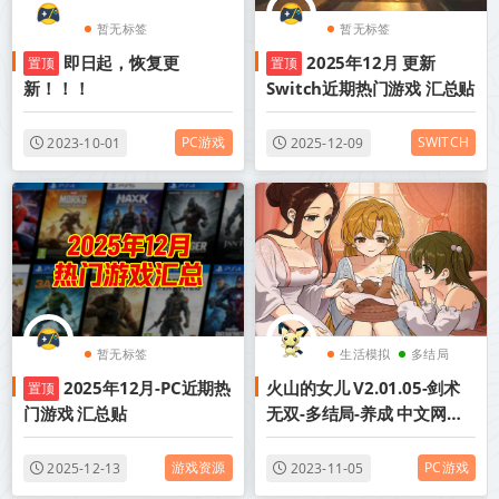
暂无标签
暂无标签
即日起，恢复更
2025年12月 更新
置顶
置顶
新！！！
Switch近期热门游戏 汇总贴
PC游戏
SWITCH
2023-10-01
2025-12-09
暂无标签
生活模拟
多结局
2025年12月-PC近期热
火山的女儿 V2.01.05-剑术
置顶
模拟动漫
门游戏 汇总贴
无双-多结局-养成 中文网盘
下载
游戏资源
PC游戏
2025-12-13
2023-11-05