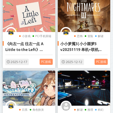
小游戏
PC/手机双端
恐怖
冒险
解谜
《向左一点 往左一点 A
小小梦魇3|小小噩梦3
解谜
Little to the Left》
v20251119 单机+联机
v3.5.10b-全DLC丨中文版网
（Little Nightmares III）
盘下载
PC游戏
PC游戏
2025-12-17
2025-12-12
日系
角色扮演
解谜
推理
科幻