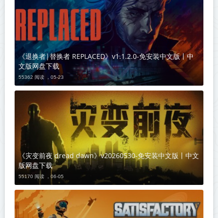
《退换者|替换者 REPLACED》v1.1.2.0-免安装中文版丨中
文版网盘下载
55362 阅读 ，
05-23
《灾变前夜 dread dawn》v20260530-免安装中文版丨中文
版网盘下载
55170 阅读 ，
06-05