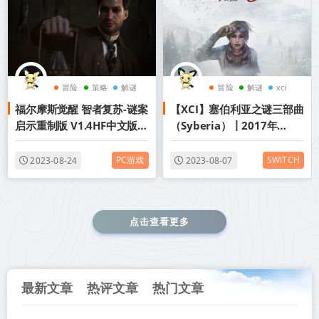
冒险
策略
解谜
冒险
解谜
xci
福尔摩斯觉醒 智者复苏-谜案
【XCI】塞伯利亚之谜三部曲
启示重制版 V1.4HF中文版下
（Syberia）丨2017年
载
switch游戏丨阿里云盘/百
度网盘
PC游戏
SWITCH
2023-08-24
2023-08-07
点击查看更多
最新文章
热评文章
热门文章