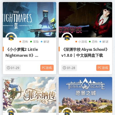
恐怖
冒险
解谜
小游戏
恐怖
解谜
《小小梦魇2 Little
《深渊学校 Abyss School》
Nightmares II》
v1.8.0丨中文版网盘下载
v1165【PC/手机双端】丨中
文版网盘下载
PC游戏
PC游戏
01-29
01-28