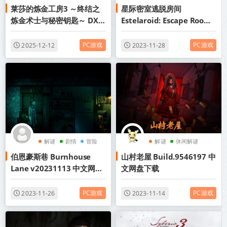
莱莎的炼金工房3 ～终结之
星际密室逃脱房间
解谜
炼金术士与秘密钥匙～ DX
Estelaroid: Escape Room
v1.00（Atelier Ryza 3:
中文网盘下载
Alchemist of the End and
PC游戏
PC游戏
2025-12-12
2023-11-28
the Secret Key DX） 中文
版网盘下载
解谜
剧情
冒险
解谜
休闲解谜
伯恩豪斯巷 Burnhouse
山村老屋 Build.9546197 中
恐怖推理
Lane v20231113 中文网盘
文网盘下载
下载
PC游戏
PC游戏
2023-11-26
2023-11-14