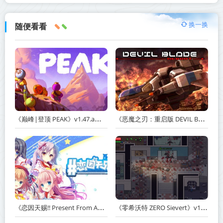
换一换
随便看看
《巅峰|登顶 PEAK》v1.47.a【单机+联机】丨中文版网盘下载
《恶魔之刃：重启版 DEVIL BLADE REBOOT》v1.2.4-免安装中文版丨中文版网盘下载
《恋因天赐!! Present From Angel Template!! An Angel's Gift》Build.23930554-免安装中文版丨中文版网盘下载
《零希沃特 ZERO Sievert》v1.2.59-免安装中文版丨中文版网盘下载