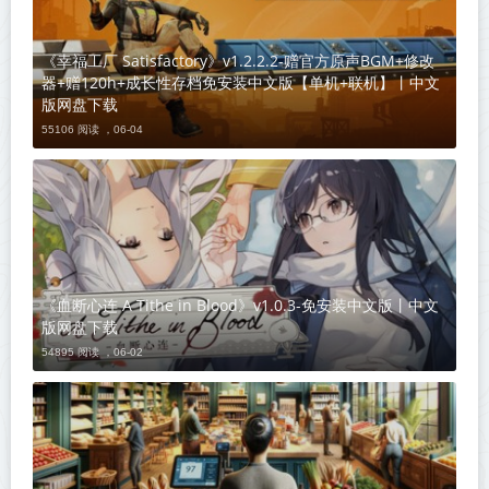
《幸福工厂 Satisfactory》v1.2.2.2-赠官方原声BGM+修改
器+赠120h+成长性存档免安装中文版【单机+联机】丨中文
版网盘下载
55106 阅读 ，
06-04
《血断心连 A Tithe in Blood》v1.0.3-免安装中文版丨中文
版网盘下载
54895 阅读 ，
06-02