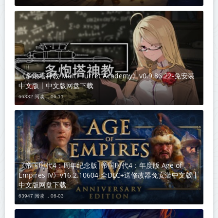
《多炮塔神教 Multi Turret Academy》v0.9.86.22-免安装
中文版丨中文版网盘下载
66332 阅读 ，
06-11
《帝国时代4：周年纪念版|帝国时代4：年度版 Age of
Empires IV》v16.2.10604-全DLC+送修改器免安装中文版丨
中文版网盘下载
63947 阅读 ，
06-03