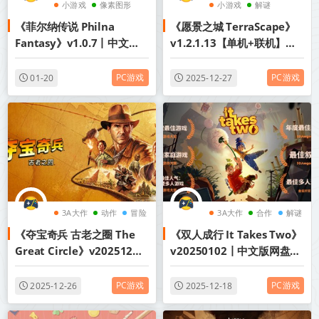
小游戏
像素图形
小游戏
解谜
《菲尔纳传说 Philna
《愿景之城 TerraScape》
角色扮演
模拟经营
Fantasy》v1.0.7丨中文版
v1.2.1.13【单机+联机】丨
网盘下载
中文版网盘下载
PC游戏
PC游戏
01-20
2025-12-27
3A大作
动作
冒险
3A大作
合作
解谜
《夺宝奇兵 古老之圈 The
《双人成行 It Takes Two》
Great Circle》v20251209-
v20250102丨中文版网盘下
全DLC+送修改器丨中文版网
载
盘下载
PC游戏
PC游戏
2025-12-26
2025-12-18