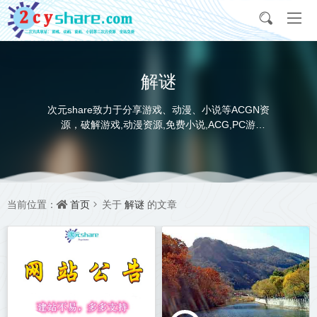
解谜
次元share致力于分享游戏、动漫、小说等ACGN资
源，破解游戏,动漫资源,免费小说,ACG,PC游
戏,switch游戏,金手指，动画电影,动画片,全本小说,
完本小说,txt下载,游戏攻略,精美壁纸，ACGN资讯，
并提供网盘下载
首页
解谜
当前位置：
关于
的文章