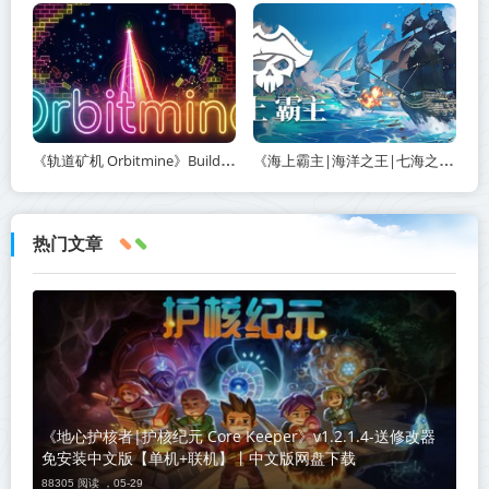
《轨道矿机 Orbitmine》Build.24135737-免安装中文版丨中文版网盘下载
《海上霸主|海洋之王|七海之王 King of Seas》v1.20-免安装中文版丨中文版网盘下载
热门文章
《地心护核者|护核纪元 Core Keeper》v1.2.1.4-送修改器
免安装中文版【单机+联机】丨中文版网盘下载
88305 阅读 ，
05-29