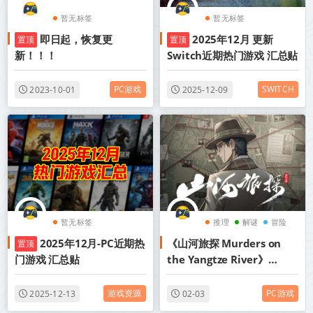
暂无标签
暂无标签
即日起，恢复更
2025年12月 更新
置顶
置顶
新！！！
Switch近期热门游戏 汇总贴
PC游戏
SWITCH
2023-10-01
2025-12-09
暂无标签
推理
解谜
冒险
2025年12月-PC近期热
《山河旅探 Murders on
置顶
门游戏 汇总贴
the Yangtze River》
v20250617-全DLC+送原声
带丨中文版网盘下载
游戏资源
PC游戏
2025-12-13
02-03