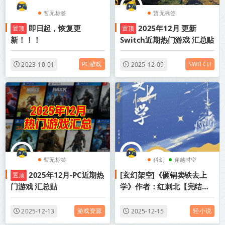
暂无标签
暂无标签
即日起，恢复更
2025年12月 更新
置顶
置顶
新！！！
Switch近期热门游戏 汇总贴
PC游戏
SWITCH
2023-10-01
2025-12-09
暂无标签
科幻
穿越时空
2025年12月-PC近期热
[玄幻架空]《砸锅卖铁去上
置顶
女强
门游戏 汇总贴
学》作者：红刺北【完结】
丨百度网盘免费txt下载
游戏资源
轻小说
2025-12-13
2025-12-15