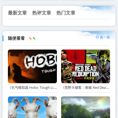
最新文章
热评文章
热门文章
换一换
随便看看
《乞丐模拟器 Hobo: Tough Life》v1.20.010-赠原声带+解锁全人物满级通关存档+多项修改器【单机+联机】丨中文版网盘下载
《荒野大镖客：救赎 Red Dead Redemption》v1.0.42.46611-送修改器丨中文版网盘下载