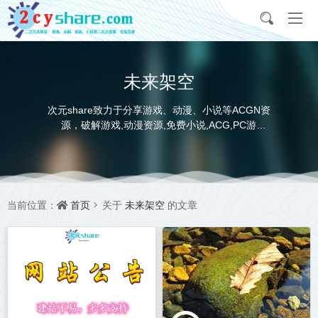
未来架空
次元share致力于分享游戏、动漫、小说等ACGN资
源，破解游戏,动漫资源,免费小说,ACG,PC游
戏,switch游戏,金手指，动画电影,动画片,全本小说,
完本小说,txt下载,游戏攻略,精美壁纸，ACGN资讯，
并提供网盘下载
首页
未来架空
当前位置：
关于
的文章