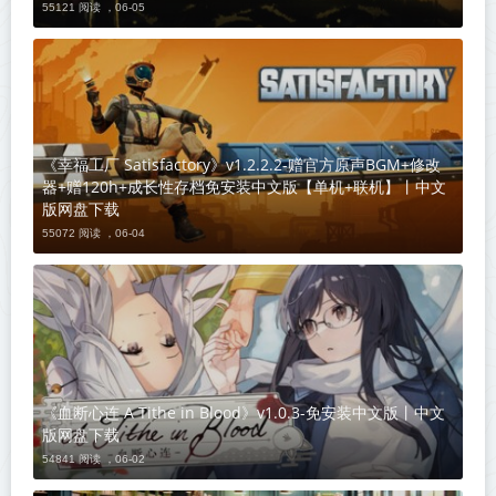
55121 阅读 ，
06-05
《幸福工厂 Satisfactory》v1.2.2.2-赠官方原声BGM+修改
器+赠120h+成长性存档免安装中文版【单机+联机】丨中文
版网盘下载
55072 阅读 ，
06-04
《血断心连 A Tithe in Blood》v1.0.3-免安装中文版丨中文
版网盘下载
54841 阅读 ，
06-02