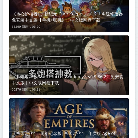
《地心护核者|护核纪元 Core Keeper》v1.2.1.4-送修改器
免安装中文版【单机+联机】丨中文版网盘下载
88269 阅读 ，
05-29
《多炮塔神教 Multi Turret Academy》v0.9.86.22-免安装
中文版丨中文版网盘下载
66276 阅读 ，
06-11
《帝国时代4：周年纪念版|帝国时代4：年度版 Age of