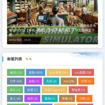
《超市模拟器 Supermarket Simulator》v1.3.1-送修改器免
安装中文版【单机+联机】【PC/手机双端】丨中文版网盘下
载
49264 阅读 ，
05-25
标签列表
催泪 (13)
冒险 (605)
站长推荐 (51)
cos美图 (18)
日常 (63)
妖怪 (1)
无双 (4)
nsz (29)
经营 (5)
武士 (1)
轻度 (1)
轻度 Rogue (1)
冒险类 (1)
多人 (4)
城市 (3)
基地 (1)
弹幕 (2)
沙雕 (2)