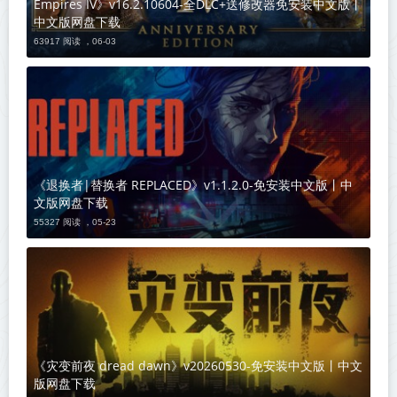
Empires IV》v16.2.10604-全DLC+送修改器免安装中文版丨
中文版网盘下载
63917 阅读 ，
06-03
《退换者|替换者 REPLACED》v1.1.2.0-免安装中文版丨中
文版网盘下载
55327 阅读 ，
05-23
《灾变前夜 dread dawn》v20260530-免安装中文版丨中文
版网盘下载