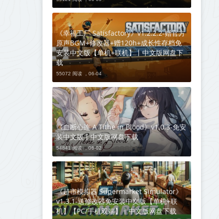
《幸福工厂 Satisfactory》v1.2.2.2-赠官方
原声BGM+修改器+赠120h+成长性存档免
安装中文版【单机+联机】丨中文版网盘下
载
55072 阅读 ，
06-04
《血断心连 A Tithe in Blood》v1.0.3-免安
装中文版丨中文版网盘下载
54841 阅读 ，
06-02
《超市模拟器 Supermarket Simulator》
v1.3.1-送修改器免安装中文版【单机+联
机】【PC/手机双端】丨中文版网盘下载