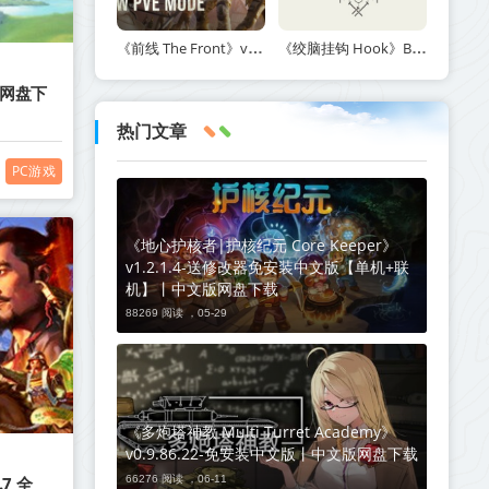
《前线 The Front》v1.5.7丨中文版网盘下载
《绞脑挂钩 Hook》Build.21678887-免安装中文版丨中文版网盘下载
版网盘下
热门文章
PC游戏
《地心护核者|护核纪元 Core Keeper》
v1.2.1.4-送修改器免安装中文版【单机+联
机】丨中文版网盘下载
88269 阅读 ，
05-29
《多炮塔神教 Multi Turret Academy》
v0.9.86.22-免安装中文版丨中文版网盘下载
66276 阅读 ，
06-11
7 全