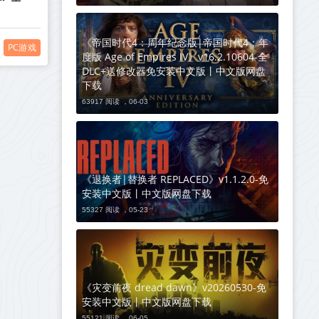
《帝国时代4：周年纪念版|帝国时代4：年
PC游戏
度版 Age of Empires IV》v16.2.10604-全
DLC+送修改器免安装中文版丨中文版网盘
下载
63917 阅读 ，
06-03
《退换者|替换者 REPLACED》v1.1.2.0-免
安装中文版丨中文版网盘下载
55327 阅读 ，
05-23
《灾变前夜 dread dawn》v20260530-免
安装中文版丨中文版网盘下载
55121 阅读 ，
06-05