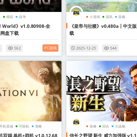
略
模拟
战争
小游戏
国风
策略
World》v1.0.80908-全
《皇帝与社稷》v0.480a丨中文
版网盘下载
载
PC游戏
6
562
2025-12-25
544
/手机双端
可联机
策略
策略
回合
大战略
机双端 单机+联机 v1.0.12.68
信长之野望 新生 威力加强版 v1.1.