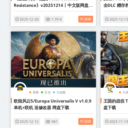
Resistance》v20251214丨中文版网盘下
全DLC 赠存
载
文明345合
PC游戏
2025-12-20
1.79 K
2025-12-1
策略
历史
大战略
大
欧陆风云5/Europa Universalis V v1.0.9
王国的战役 The
单机+联机 送修改器 网盘下载
盘下载
PC游戏
2025-12-12
961
2023-11-1