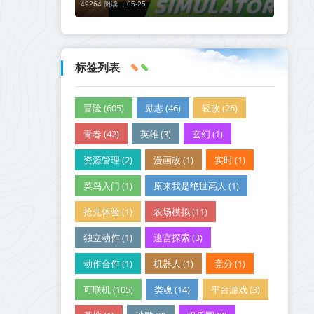
49264 阅读 ，
05-25
标签列表
冒险 (605)
励志 (46)
轻改 (26)
青春 (42)
英雄 (3)
玄幻 (1)
资源管理 (2)
漫画改 (1)
实时 (1)
菜鸟入门 (1)
原来我是绝世高人 (1)
抢先体验 (1)
农场模拟 (11)
独立动作 (1)
迷宫探索 (3)
动作合作 (1)
机器人 (1)
竞分 (1)
可联机 (105)
类魂 (14)
平台游戏 (3)