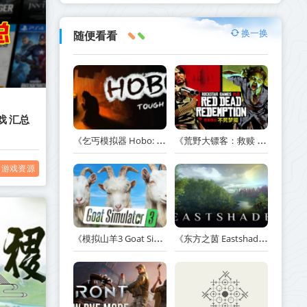
换一换
随便看看
戏 汇总
《乞丐模拟器 Hobo: Tough Life》v1.20.010-赠原声带+解锁全人物满级通关存档+多项修改器【单机+联机】丨中文版网盘下载
《荒野大镖客：救赎 Red Dead Redemption》v1.0.42.46611-送修改器丨中文版网盘下载
游戏资源
《模拟山羊3 Goat Simulator 3》v1.2.0.2-全DLC+含重制版【单机+联机】【PC/手机双端】丨中文版网盘下载
《东方之茵 Eastshade》Build.20251455-免安装中文版丨中文版网盘下载