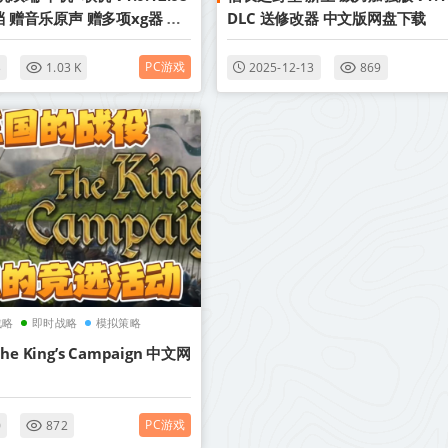
档 赠音乐原声 赠多项xg器 赠
DLC 送修改器 中文版网盘下载
集 中文版网盘下载
PC游戏
3
1.03 K
2025-12-13
869
战略
即时战略
模拟策略
 King’s Campaign 中文网
PC游戏
0
872