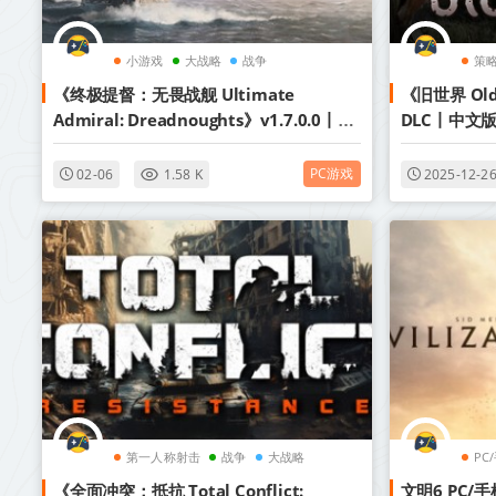
小游戏
大战略
战争
策
《终极提督：无畏战舰 Ultimate
《旧世界 Old 
Admiral: Dreadnoughts》v1.7.0.0丨中
DLC丨中文
文版网盘下载
PC游戏
02-06
1.58 K
2025-12-2
第一人称射击
战争
大战略
PC
《全面冲突：抵抗 Total Conflict:
文明6 PC/手