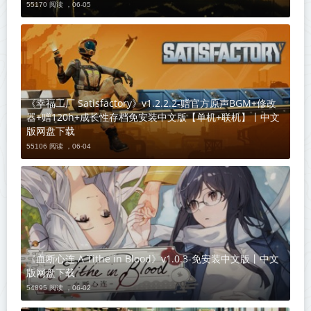
55170 阅读 ，
06-05
《幸福工厂 Satisfactory》v1.2.2.2-赠官方原声BGM+修改
器+赠120h+成长性存档免安装中文版【单机+联机】丨中文
版网盘下载
55106 阅读 ，
06-04
《血断心连 A Tithe in Blood》v1.0.3-免安装中文版丨中文
版网盘下载
54895 阅读 ，
06-02