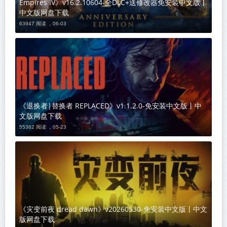
Empires IV》v16.2.10604-全DLC+送修改器免安装中文版丨
中文版网盘下载
63947 阅读 ，
06-03
《退换者|替换者 REPLACED》v1.1.2.0-免安装中文版丨中
文版网盘下载
55362 阅读 ，
05-23
《灾变前夜 dread dawn》v20260530-免安装中文版丨中文
版网盘下载