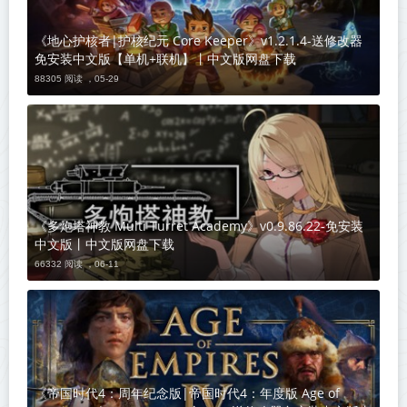
《地心护核者|护核纪元 Core Keeper》v1.2.1.4-送修改器
免安装中文版【单机+联机】丨中文版网盘下载
88305 阅读 ，
05-29
《多炮塔神教 Multi Turret Academy》v0.9.86.22-免安装
中文版丨中文版网盘下载
66332 阅读 ，
06-11
《帝国时代4：周年纪念版|帝国时代4：年度版 Age of