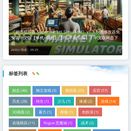
《超市模拟器 Supermarket Simulator》v1.3.1-送修改器免
安装中文版【单机+联机】【PC/手机双端】丨中文版网盘下
载
49301 阅读 ，
05-25
标签列表
励志 (46)
独立游戏 (5)
模拟器 (25)
后宫 (57)
历史 (28)
转生 (1)
少儿 (7)
体感 (2)
游戏 (14)
3D画面 (2)
暴力 (1)
模擬 (1)
色扮演 (1)
农场模拟 (11)
Rogue 恶魔城 (1)
战术 (2)