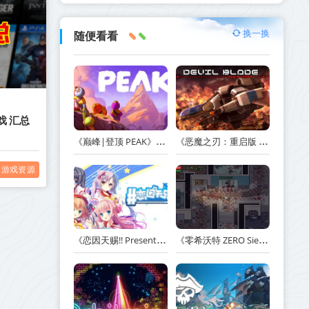
换一换
随便看看
戏 汇总
《巅峰|登顶 PEAK》v1.47.a【单机+联机】丨中文版网盘下载
《恶魔之刃：重启版 DEVIL BLADE REBOOT》v1.2.4-免安装中文版丨中文版网盘下载
游戏资源
《恋因天赐!! Present From Angel Template!! An Angel's Gift》Build.23930554-免安装中文版丨中文版网盘下载
《零希沃特 ZERO Sievert》v1.2.59-免安装中文版丨中文版网盘下载