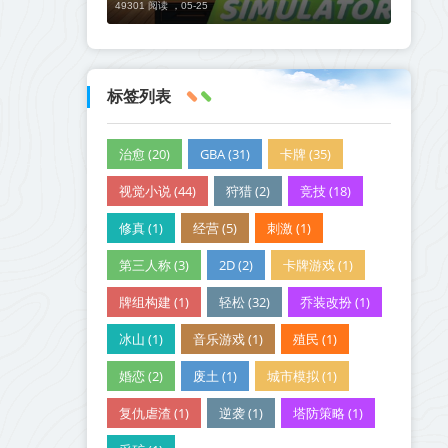
49301 阅读 ，
05-25
标签列表
治愈 (20)
GBA (31)
卡牌 (35)
视觉小说 (44)
狩猎 (2)
竞技 (18)
修真 (1)
经营 (5)
刺激 (1)
第三人称 (3)
2D (2)
卡牌游戏 (1)
牌组构建 (1)
轻松 (32)
乔装改扮 (1)
冰山 (1)
音乐游戏 (1)
殖民 (1)
婚恋 (2)
废土 (1)
城市模拟 (1)
复仇虐渣 (1)
逆袭 (1)
塔防策略 (1)