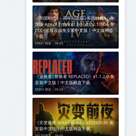
《帝国时代4：周年纪念版|帝国时代4：年
度版 Age of Empires IV》v16.2.10604-全
DLC+送修改器免安装中文版丨中文版网盘
下载
63947 阅读 ，
06-03
《退换者|替换者 REPLACED》v1.1.2.0-免
安装中文版丨中文版网盘下载
55362 阅读 ，
05-23
《灾变前夜 dread dawn》v20260530-免
安装中文版丨中文版网盘下载
55170 阅读 ，
06-05