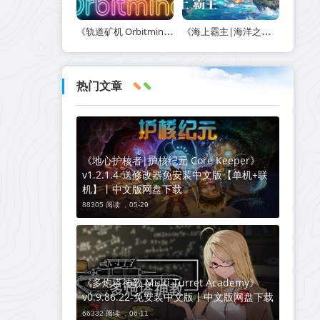
《轨道矿机 Orbitmine》Build.24135737-免安装中文版丨中文版网盘下载
《海上霸主|海洋之王|七海之王 King of Seas》v1.20-免安装中文版丨中文版网盘下载
热门文章
《地心护核者|护核纪元 Core Keeper》
v1.2.1.4-送修改器免安装中文版【单机+联
机】丨中文版网盘下载
88305 阅读 ，
05-29
《多炮塔神教 Multi Turret Academy》
v0.9.86.22-免安装中文版丨中文版网盘下载
66332 阅读 ，
06-11