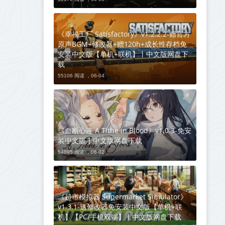
《幸福工厂 Satisfactory》v1.2.2.2-赠官方
原声BGM+修改器+赠120h+成长性存档免
安装中文版【单机+联机】丨中文版网盘下
载
55106 阅读 ，
06-04
《血断心连 A Tithe in Blood》v1.0.3-免安
装中文版丨中文版网盘下载
54895 阅读 ，
06-02
《超市模拟器 Supermarket Simulator》
v1.3.1-送修改器免安装中文版【单机+联
机】【PC/手机双端】丨中文版网盘下载