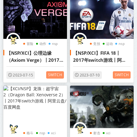
冒险
动作
nsp
竞技
运动
nsp
【NSP/XCI】公理边缘
【NSP/XCI】FIFA 18丨
（Axiom Verge）丨2017年
2017年switch游戏丨阿里
switch游戏丨阿里云盘/百
云盘/百度网盘
度网盘
SWITCH
SWITCH
2023-07-15
2023-07-10
格斗
nsp
xci
射击
xci