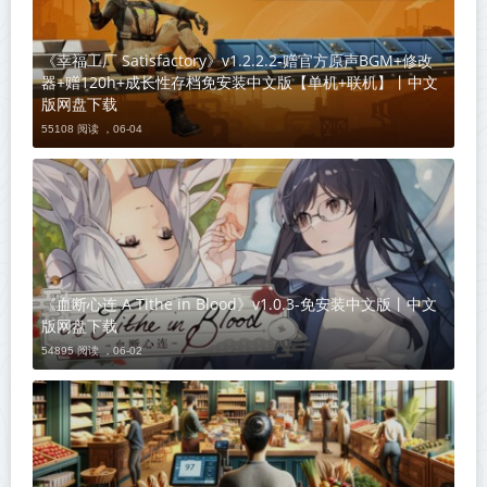
《幸福工厂 Satisfactory》v1.2.2.2-赠官方原声BGM+修改
器+赠120h+成长性存档免安装中文版【单机+联机】丨中文
版网盘下载
55108 阅读 ，
06-04
《血断心连 A Tithe in Blood》v1.0.3-免安装中文版丨中文
版网盘下载
54895 阅读 ，
06-02