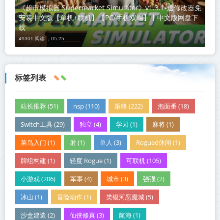
《超市模拟器 Supermarket Simulator》v1.3.1-送修改器免
安装中文版【单机+联机】【PC/手机双端】丨中文版网盘下
载
49301 阅读 ，
05-25
标签列表
站长推荐 (51)
nsp (110)
策略 (222)
泡面番 (18)
Switch工具 (29)
独立 (4)
学园 (1)
麻将 (1)
菜鸟入门 (1)
射 (1)
单人 (3)
Rogued休闲 (1)
牌组构建 (1)
轻度 Rogue (1)
可联机 (105)
小游戏 (206)
军事 (4)
城市 (3)
强强 (2)
冰山 (1)
冒险动作 (1)
类银河恶魔城 (5)
沙盒建造 (2)
仙侠修真 (3)
航海 (1)