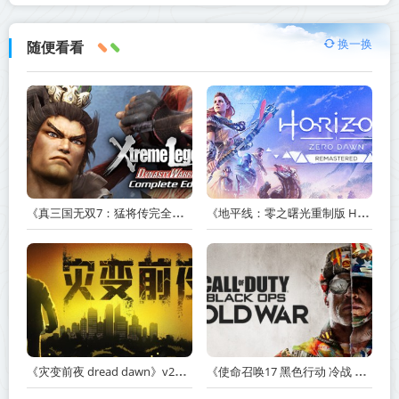
换一换
随便看看
《真三国无双7：猛将传完全版 DYNASTY WARRIORS 7: Xtreme Legends Complete Edition》Build.3602035-免安装中文版【PC/手机双端】丨中文版
《地平线：零之曙光重制版 Horizon Zero Dawn Remastered》v1.5.89.0-送修改器丨中文版网盘下载
《灾变前夜 dread dawn》v20260530-免安装中文版丨中文版网盘下载
《使命召唤17 黑色行动 冷战 Call of Duty: Black Ops Cold War》v1.34.1.15931218-全DLC+送修改器丨中文版网盘下载