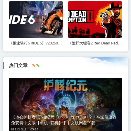
《极速骑行6 RIDE 6》v20260511-免安装中文版丨中文版网盘下载
《荒野大镖客2 Red Dead Redemption 2》v1491.50-打包mod+送修改器丨中文版网盘下载
热门文章
《地心护核者|护核纪元 Core Keeper》v1.2.1.4-送修改器
免安装中文版【单机+联机】丨中文版网盘下载
88313 阅读 ，
05-29