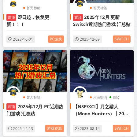
暂无标签
暂无标签
即日起，恢复更
2025年12月 更新
置顶
置顶
新！！！
Switch近期热门游戏 汇总贴
PC游戏
SWITCH
2023-10-01
2025-12-09
暂无标签
角色扮演
冒险
2025年12月-PC近期热
【NSP/XCI】月之猎人
置顶
nsp
门游戏 汇总贴
（Moon Hunters）丨2017
年switch游戏丨阿里云盘/
百度网盘
游戏资源
SWITCH
2025-12-13
2023-08-14