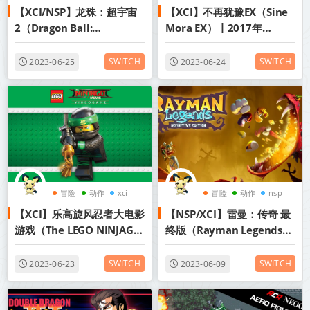
【XCI/NSP】龙珠：超宇宙
【XCI】不再犹豫EX（Sine
2（Dragon Ball:
Mora EX）丨2017年
Xenoverse 2）丨2017年
switch游戏丨阿里云盘/百
switch游戏丨阿里云盘/百
度网盘
SWITCH
SWITCH
2023-06-25
2023-06-24
度网盘
冒险
动作
xci
冒险
动作
nsp
【XCI】乐高旋风忍者大电影
【NSP/XCI】雷曼：传奇 最
游戏（The LEGO NINJAGO
终版（Rayman Legends
Movie Video Game）丨
Definitive Edition）丨
2017年switch游戏丨阿里
2017年switch游戏丨阿里
SWITCH
SWITCH
2023-06-23
2023-06-09
云盘/百度网盘
云盘/百度网盘