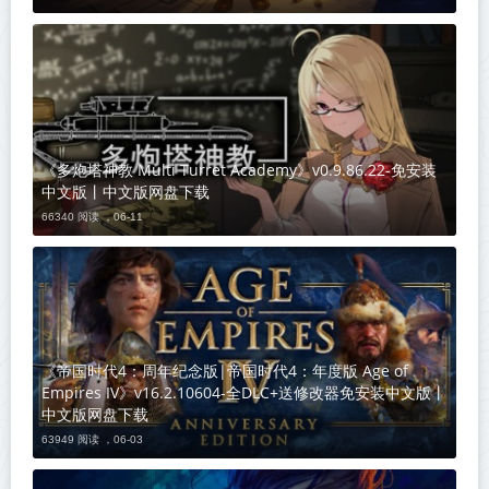
《多炮塔神教 Multi Turret Academy》v0.9.86.22-免安装
中文版丨中文版网盘下载
66340 阅读 ，
06-11
《帝国时代4：周年纪念版|帝国时代4：年度版 Age of
Empires IV》v16.2.10604-全DLC+送修改器免安装中文版丨
中文版网盘下载
63949 阅读 ，
06-03