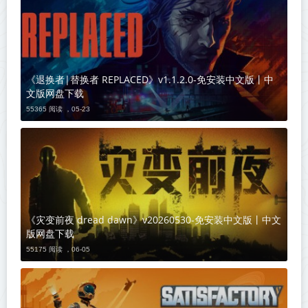
《退换者|替换者 REPLACED》v1.1.2.0-免安装中文版丨中
文版网盘下载
55365 阅读 ，
05-23
《灾变前夜 dread dawn》v20260530-免安装中文版丨中文
版网盘下载
55175 阅读 ，
06-05