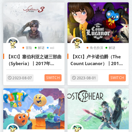
冒险
解谜
xci
角色扮演
解谜
【XCI】塞伯利亚之谜三部曲
【XCI】卢卡诺伯爵（The
悬疑
（Syberia）丨2017年
Count Lucanor）丨2017
switch游戏丨阿里云盘/百
年switch游戏丨阿里云盘/
度网盘
百度网盘
SWITCH
SWITCH
2023-08-07
2023-08-01