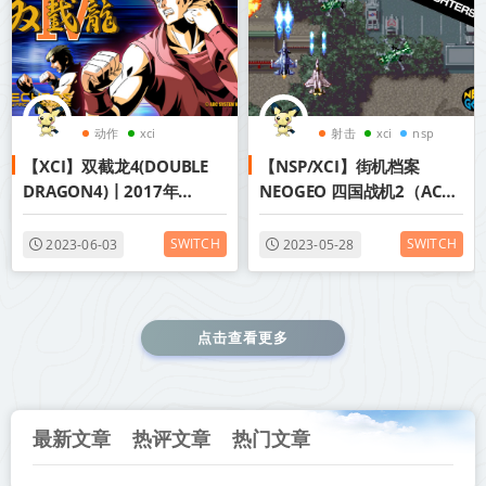
动作
xci
射击
xci
nsp
【XCI】双截龙4(DOUBLE
【NSP/XCI】街机档案
DRAGON4)丨2017年
NEOGEO 四国战机2（ACA
switch游戏丨阿里云盘/百
NEOGEO AERO FIGHTERS
度网盘
2）丨2017年switch游戏丨
SWITCH
SWITCH
2023-06-03
2023-05-28
阿里云盘/百度网盘
点击查看更多
最新文章
热评文章
热门文章