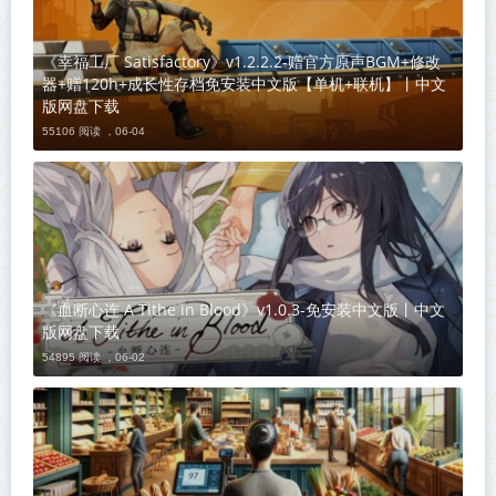
《幸福工厂 Satisfactory》v1.2.2.2-赠官方原声BGM+修改
器+赠120h+成长性存档免安装中文版【单机+联机】丨中文
版网盘下载
55106 阅读 ，
06-04
《血断心连 A Tithe in Blood》v1.0.3-免安装中文版丨中文
版网盘下载
54895 阅读 ，
06-02