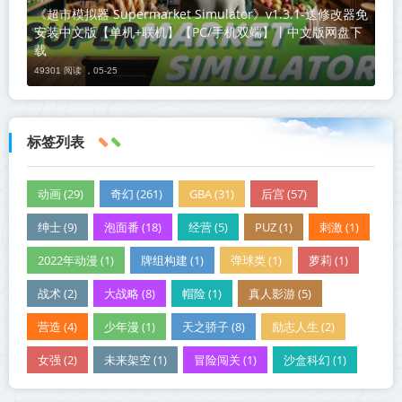
《超市模拟器 Supermarket Simulator》v1.3.1-送修改器免
安装中文版【单机+联机】【PC/手机双端】丨中文版网盘下
载
49301 阅读 ，
05-25
标签列表
动画 (29)
奇幻 (261)
GBA (31)
后宫 (57)
绅士 (9)
泡面番 (18)
经营 (5)
PUZ (1)
刺激 (1)
2022年动漫 (1)
牌组构建 (1)
弹球类 (1)
萝莉 (1)
战术 (2)
大战略 (8)
帽险 (1)
真人影游 (5)
营造 (4)
少年漫 (1)
天之骄子 (8)
励志人生 (2)
女强 (2)
未来架空 (1)
冒险闯关 (1)
沙盒科幻 (1)