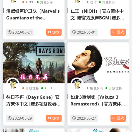
ARPG
角色扮演
动作
角色扮演
漫威银河护卫队（Marvel's
仁王（NIOH）|官方简体中
科幻
ARPG
Guardians of the
文|赠官方原声BGM|赠多项
Galaxy）|官方简体中文|赠
修改器|赠游戏攻略|百度网
多项修改器|百度网盘/天翼
盘/天翼云
PC游戏
PC游戏
2023-06-24
2023-06-01
云/夸克网盘
开放世界
ARPG
角色扮演
开放世界
往日不再（Days Gone）官
如龙3重制版（Yakuza 3
3A大作
ARPG
方繁体中文|赠多项修改器|
Remastered）|官方繁体中
通关存档|原画设定集|音乐
文|百度网盘/天翼云
原声|百度网盘/天翼云
PC游戏
PC游戏
2023-05-29
2023-05-27