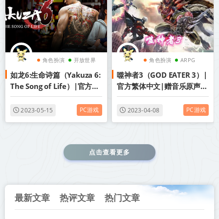
角色扮演
开放世界
角色扮演
ARPG
如龙6:生命诗篇（Yakuza 6:
噬神者3（GOD EATER 3）|
ARPG
冒险
The Song of Life）|官方繁
官方繁体中文|赠音乐原声|
体中文|赠多项修改器|赠10
赠多项修改器|赠通关存档|
亿金钱初始存档|百度网盘/
赠原画集|赠噬神者历代游戏
PC游戏
PC游戏
2023-05-15
2023-04-08
天翼云
2.1合集|百度网盘/天翼云
点击查看更多
最新文章
热评文章
热门文章