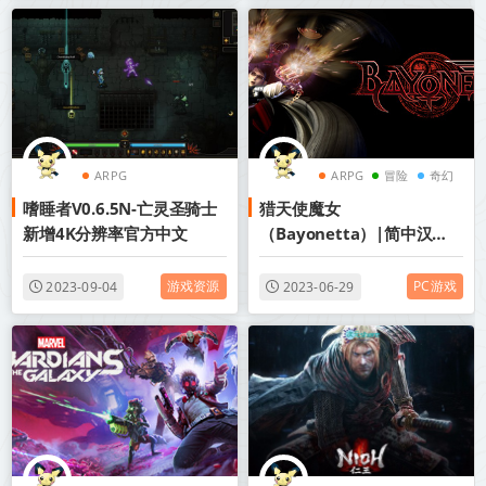
ARPG
ARPG
冒险
奇幻
嗜睡者V0.6.5N-亡灵圣骑士
猎天使魔女
新增4K分辨率官方中文
（Bayonetta）|简中汉化|
赠多项修改器|赠一般难度通
关存档|百度网盘/天翼云/夸
游戏资源
PC游戏
2023-09-04
2023-06-29
克网盘