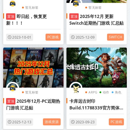
暂无标签
暂无标签
即日起，恢复更
2025年12月 更新
置顶
置顶
新！！！
Switch近期热门游戏 汇总贴
PC游戏
SWITCH
2023-10-01
2025-12-09
暂无标签
ARPG
动作
角色
2025年12月-PC近期热
卡库远古封印
置顶
门游戏 汇总贴
Build.11788339官方简体中
文KAKU: Ancient Seal
游戏资源
PC游戏
2025-12-13
2023-09-23