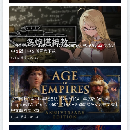
《多炮塔神教 Multi Turret Academy》v0.9.86.22-免安装
中文版丨中文版网盘下载
66332 阅读 ，
06-11
《帝国时代4：周年纪念版|帝国时代4：年度版 Age of
Empires IV》v16.2.10604-全DLC+送修改器免安装中文版丨
中文版网盘下载
63947 阅读 ，
06-03