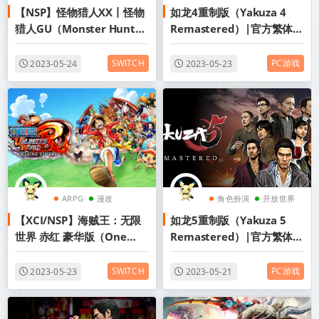
【NSP】怪物猎人XX丨怪物
如龙4重制版（Yakuza 4
nsp
ARPG
猎人GU（Monster Hunter
Remastered）|官方繁体中
Generations Ultimate）
文|百度网盘/天翼云
丨2017年switch游戏丨
SWITCH
PC游戏
2023-05-24
2023-05-23
switch游戏介绍
ARPG
漫改
角色扮演
开放世界
【XCI/NSP】海贼王：无限
如龙5重制版（Yakuza 5
开放世界
ARPG
世界 赤红 豪华版（One
Remastered）|官方繁体中
Piece:Unlimited World
文|百度网盘/天翼云
Red Deluxe Edition）丨
SWITCH
PC游戏
2023-05-23
2023-05-21
2017年switch游戏丨
switch游戏介绍