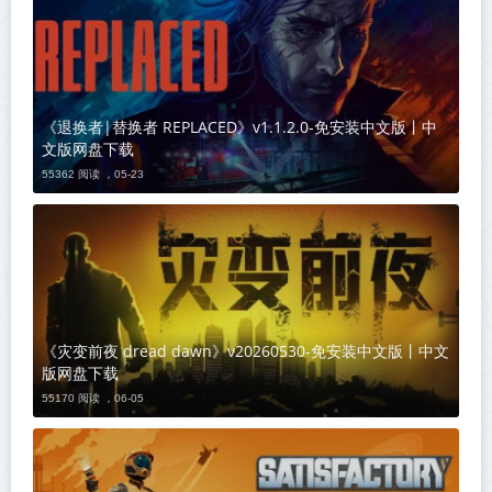
《退换者|替换者 REPLACED》v1.1.2.0-免安装中文版丨中
文版网盘下载
55362 阅读 ，
05-23
《灾变前夜 dread dawn》v20260530-免安装中文版丨中文
版网盘下载
55170 阅读 ，
06-05