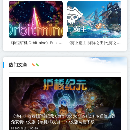
《轨道矿机 Orbitmine》Build.24135737-免安装中文版丨中文版网盘下载
《海上霸主|海洋之王|七海之王 King of Seas》v1.20-免安装中文版丨中文版网盘下载
热门文章
《地心护核者|护核纪元 Core Keeper》v1.2.1.4-送修改器
免安装中文版【单机+联机】丨中文版网盘下载
88305 阅读 ，
05-29