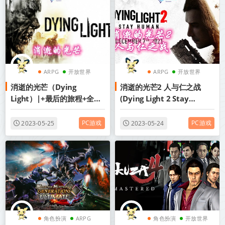
ARPG
开放世界
ARPG
开放世界
消逝的光芒（Dying
消逝的光芒2 人与仁之战
生存
生存
Light）|+最后的旅程+全
(Dying Light 2 Stay
DLC|简体中文|赠多项修改
Human)|官方简体中文.中
器|完美通关存档|阿里云盘/
文语音|+全DLC|赠多项修改
PC游戏
PC游戏
2023-05-25
2023-05-24
百度网盘/天翼云
器|百度网盘/天翼云
角色扮演
ARPG
角色扮演
开放世界