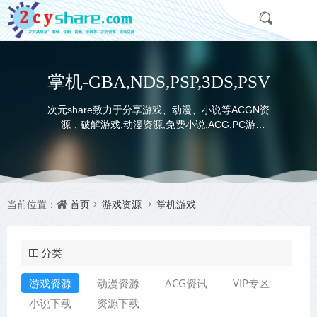
掌机-GBA,NDS,PSP,3DS,PSV
次元share致力于分享游戏、动漫、小说等ACGN资
源，破解游戏,动漫资源,免费小说,ACG,PC游
戏,switch游戏,金手指，动画电影,动画片,全本小说,
完本小说,txt下载,游戏攻略,精美壁纸，ACGN资讯，
并提供网盘下载
首页
游戏资源
掌机游戏
当前位置：
分类
游戏资源
动漫资源
ACG资讯
VIP专区
小说下载
资源下载