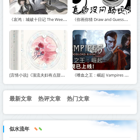
《哀鸿：城破十日记 The Weeping Swan Ten Days of the Citys Fall》v20260507-免安装中文版丨中文版网盘下载
《你画你猜 Draw and Guess》Build.24032411-免安装中文版丨中文版网盘下载
[言情小说]《顶流夫妇有点甜》作者：图样先森【完结】丨小说资源百度网盘免费txt下载
《嗜血之王：崛起 Vampires Bloodlord Rising》v1.5.0.21247-免安装中文版【单机+联机】丨中文版网盘下载
最新文章
热评文章
热门文章
似水流年