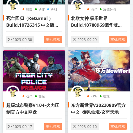
射击
动作
科幻
动作
角色扮演
死亡回归（Returnal ）
北欧女神 极乐世界
Build.10726315 中文版容
Build.10780969豪华版
量54GB官方简体中文+终极
VALKYRIE ELYSIUM
归宿+预购奖励+全DLC赠多
掌机游戏
掌机游戏
2023-09-30
2023-09-29
项修改器
动作
冒险
RPG
视觉
超级城市警察V1.04-火力压
东方新世界V20230809官方
制官方中文网盘
中文|御风仙境-玄奇天地
掌机游戏
掌机游戏
2023-09-17
2023-09-10