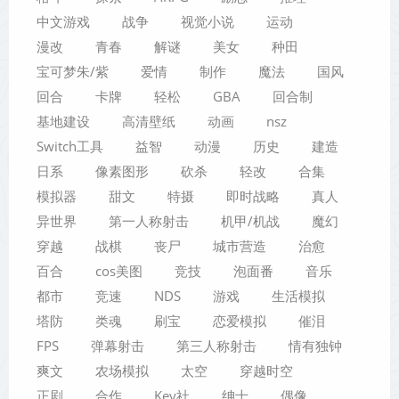
中文游戏
战争
视觉小说
运动
漫改
青春
解谜
美女
种田
宝可梦朱/紫
爱情
制作
魔法
国风
回合
卡牌
轻松
GBA
回合制
基地建设
高清壁纸
动画
nsz
Switch工具
益智
动漫
历史
建造
日系
像素图形
砍杀
轻改
合集
模拟器
甜文
特摄
即时战略
真人
异世界
第一人称射击
机甲/机战
魔幻
穿越
战棋
丧尸
城市营造
治愈
百合
cos美图
竞技
泡面番
音乐
都市
竞速
NDS
游戏
生活模拟
塔防
类魂
刷宝
恋爱模拟
催泪
FPS
弹幕射击
第三人称射击
情有独钟
爽文
农场模拟
太空
穿越时空
正剧
合作
Key社
绅士
偶像