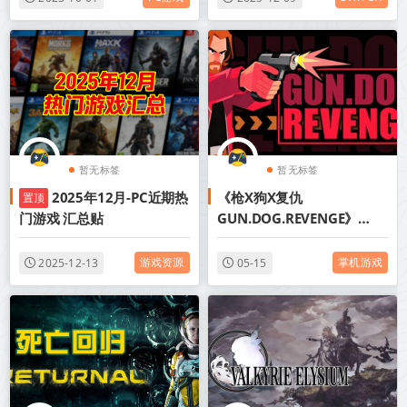
暂无标签
暂无标签
2025年12月-PC近期热
《枪X狗X复仇
置顶
门游戏 汇总贴
GUN.DOG.REVENGE》
Build.22543538-免安装中
文版丨中文版网盘下载
游戏资源
掌机游戏
2025-12-13
05-15