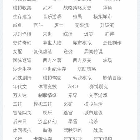
模拟收集
武术
战略策略历史
摔角
生存建造
音乐游戏
殖民
模拟城市
咸鱼
宫斗
废土
无限流
升级流
规则怪谈
末世
综漫
爆笑
群穿
史诗奇幻
异世大陆
城市模拟
烹饪制作
女配
复仇虐渣
逆袭
异闻传说
因缘邂逅
西方名著
西方罗曼
农场
沙盒生存
中世纪生存
塔防策略
武侠剧情
模拟驾驶
驾驶模拟
剧情冒险
年代文
体育竞技
ABO
赛博朋克
万人迷
制服情缘
秦穿
文字游戏
烹饪
模拟烹饪
采矿
模拟生活
冒险闯关
欢乐
迷宫
城市建设
后末日
沙盒科幻
暴雪
暗杀
休闲模拟
航海
驾驶策略
战旗
飞行
卡牌生存
汽车驾驶
汽车模拟