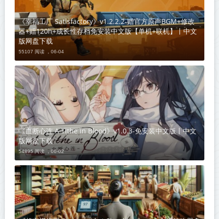
《幸福工厂 Satisfactory》v1.2.2.2-赠官方原声BGM+修改
器+赠120h+成长性存档免安装中文版【单机+联机】丨中文
版网盘下载
55107 阅读 ，
06-04
《血断心连 A Tithe in Blood》v1.0.3-免安装中文版丨中文
版网盘下载
54895 阅读 ，
06-02