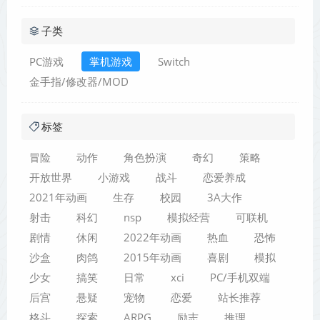
子类
PC游戏
掌机游戏
Switch
金手指/修改器/MOD
标签
冒险
动作
角色扮演
奇幻
策略
开放世界
小游戏
战斗
恋爱养成
2021年动画
生存
校园
3A大作
射击
科幻
nsp
模拟经营
可联机
剧情
休闲
2022年动画
热血
恐怖
沙盒
肉鸽
2015年动画
喜剧
模拟
少女
搞笑
日常
xci
PC/手机双端
后宫
悬疑
宠物
恋爱
站长推荐
格斗
探索
ARPG
励志
推理