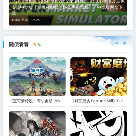
《超市模拟器 Supermarket Simulator》v1.3.1-送修改器免
安装中文版【单机+联机】【PC/手机双端】丨中文版网盘下
载
49301 阅读 ，
05-25
换一换
随便看看
《宝可梦传说：阿尔宙斯 Pokémon Legends Arceus》v13.2.0【PC/手机双端】丨中文版网盘下载
《财富磨坊 Fortune Mill》Build.23517590-免安装中文版丨中文版网盘下载