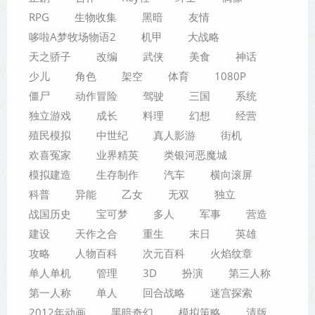
RPG
生物收集
黑暗
友情
哆啦A梦牧场物语2
机甲
大战略
天之骄子
改编
武侠
美食
神话
少儿
角色
架空
体育
1080P
僵尸
动作冒险
驾驶
三国
系统
独立游戏
成长
料理
幻想
经营
殖民模拟
中世纪
真人影游
街机
欢喜冤家
业界精英
类银河恶魔城
模拟建造
生存制作
汽车
横向滚屏
科普
异能
乙女
无双
独立
战国历史
宝可梦
多人
军事
营造
建设
天作之合
重生
末日
英雄
攻略
人物百科
次元百科
火焰纹章
单人单机
管理
3D
扮演
第三人称
第一人称
单人
回合战略
迷宫探索
2012年动画
黑暗奇幻
模拟策略
清版