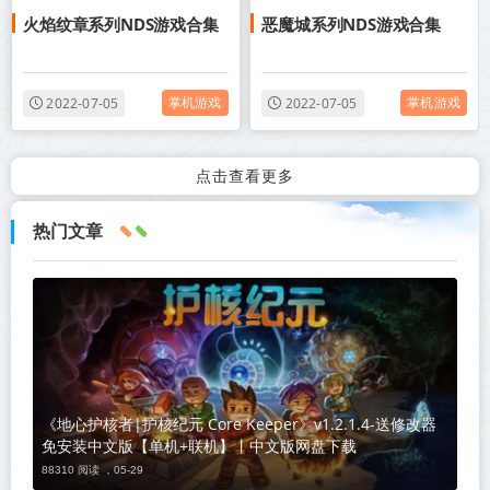
火焰纹章系列NDS游戏合集
恶魔城系列NDS游戏合集
角色扮演
掌机游戏
掌机游戏
2022-07-05
2022-07-05
点击查看更多
热门文章
《地心护核者|护核纪元 Core Keeper》v1.2.1.4-送修改器
免安装中文版【单机+联机】丨中文版网盘下载
88310 阅读 ，
05-29