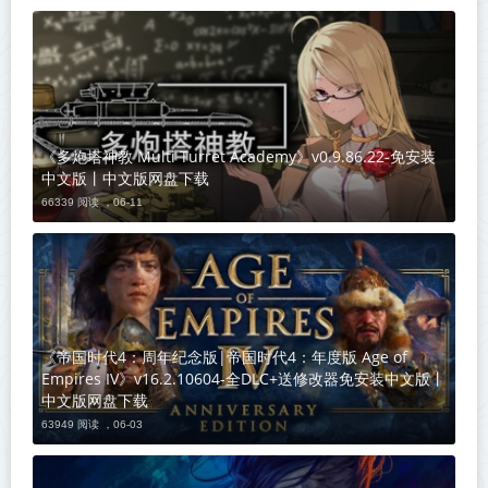
《多炮塔神教 Multi Turret Academy》v0.9.86.22-免安装
中文版丨中文版网盘下载
66339 阅读 ，
06-11
《帝国时代4：周年纪念版|帝国时代4：年度版 Age of
Empires IV》v16.2.10604-全DLC+送修改器免安装中文版丨
中文版网盘下载
63949 阅读 ，
06-03