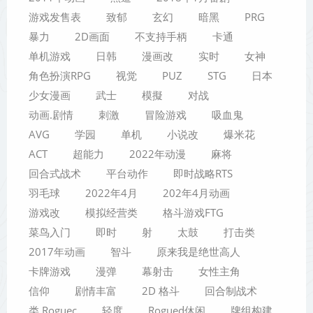
游戏发售表
致郁
玄幻
暗黑
PRG
暴力
2D画面
不支持手柄
卡通
单机游戏
日韩
漫画改
实时
女神
角色扮演RPG
视觉
PUZ
STG
日本
少女漫画
武士
模擬
对战
动画.剧情
刺激
冒险游戏
吸血鬼
AVG
学园
单机
小说改
爆米花
ACT
超能力
2022年动漫
麻将
回合式战术
平台动作
即时战略RTS
羽毛球
2022年4月
202年4月动画
游戏改
模拟经营类
格斗游戏FTG
菜鸟入门
即时
射
太鼓
打击类
2017年动画
智斗
原来我是绝世高人
卡牌游戏
漫弹
幕射击
女性主角
信仰
剧情丰富
2D 格斗
回合制战术
类 Roguec
轻度
Rogued休闲
牌组构建