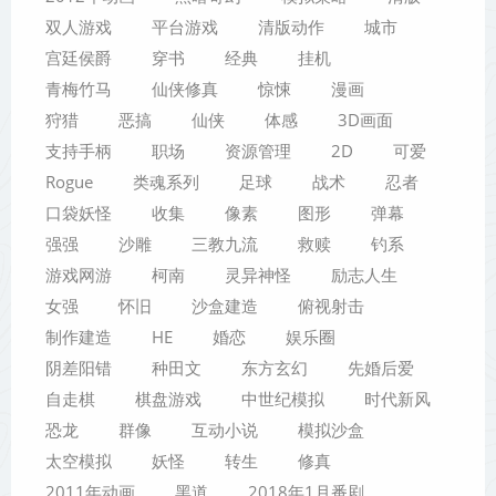
双人游戏
平台游戏
清版动作
城市
宫廷侯爵
穿书
经典
挂机
青梅竹马
仙侠修真
惊悚
漫画
狩猎
恶搞
仙侠
体感
3D画面
支持手柄
职场
资源管理
2D
可爱
Rogue
类魂系列
足球
战术
忍者
口袋妖怪
收集
像素
图形
弹幕
强强
沙雕
三教九流
救赎
钓系
游戏网游
柯南
灵异神怪
励志人生
女强
怀旧
沙盒建造
俯视射击
制作建造
HE
婚恋
娱乐圈
阴差阳错
种田文
东方玄幻
先婚后爱
自走棋
棋盘游戏
中世纪模拟
时代新风
恐龙
群像
互动小说
模拟沙盒
太空模拟
妖怪
转生
修真
2011年动画
黑道
2018年1月番剧