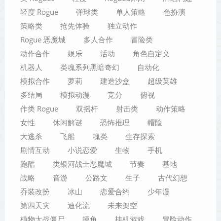
轻度 Rogue
弹球类
单人策略
色扮演
策略类
抢先体验
独立动作
Rogue 恶魔城
多人合作
冒险类
动作合作
娱乐
活动
角色自定义
机器人
类魂系列黑暗奇幻
自动化
模拟合作
萝莉
建造沙盒
超级英雄
多结局
模拟动漫
竞分
俯视
作类 Rogue
双摇杆
射击类
动作策略
女性
休闲解谜
恐怖推理
帽险
大逃杀
飞船
魂类
生存探索
剧情互动
小说恋爱
生物
手机
跑酷
类银河战士恶魔城
节奏
基地
战略
音游
公路文
生子
古代幻想
乔装改扮
冰山
恋爱合约
少年漫
第四天灾
迪化流
未来架空
植物大战僵尸
摸鱼
挂机游戏
冒险动作