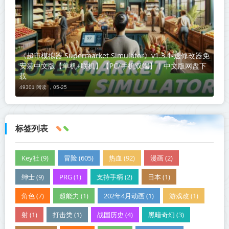
《超市模拟器 Supermarket Simulator》v1.3.1-送修改器免
安装中文版【单机+联机】【PC/手机双端】丨中文版网盘下
载
49301 阅读 ，
05-25
标签列表
Key社 (9)
冒险 (605)
热血 (92)
漫画 (2)
绅士 (9)
PRG (1)
支持手柄 (2)
日本 (1)
角色 (7)
超能力 (1)
202年4月动画 (1)
游戏改 (1)
射 (1)
打击类 (1)
战国历史 (4)
黑暗奇幻 (3)