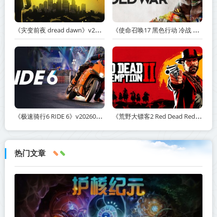
《灾变前夜 dread dawn》v20260530-免安装中文版丨中文版网盘下载
《使命召唤17 黑色行动 冷战 Call of Duty: Black Ops Cold War》v1.34.1.15931218-全DLC+送修改器丨中文版网盘下载
《极速骑行6 RIDE 6》v20260511-免安装中文版丨中文版网盘下载
《荒野大镖客2 Red Dead Redemption 2》v1491.50-打包mod+送修改器丨中文版网盘下载
热门文章