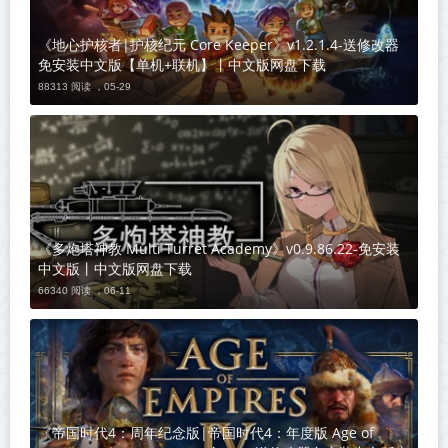
《地心护核者|护核纪元 Core Keeper》v1.2.1.4-送修改器
免安装中文版【单机+联机】丨中文版网盘下载
88313 阅读 ，
05-29
《多炮塔神教 Multi Turret Academy》v0.9.86.22-免安装
中文版丨中文版网盘下载
66340 阅读 ，
06-11
《帝国时代4：周年纪念版|帝国时代4：年度版 Age of