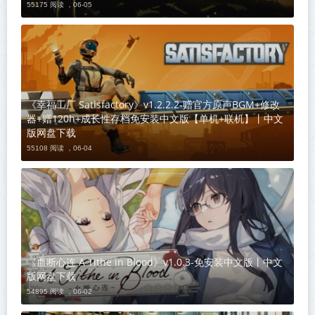
55175 阅读 ，
06-05
《幸福工厂 Satisfactory》v1.2.2.2-赠官方原声BGM+修改
器+赠120h+成长性存档免安装中文版【单机+联机】丨中文
版网盘下载
55108 阅读 ，
06-04
《血断心连 A Tithe in Blood》v1.0.3-免安装中文版丨中文
版网盘下载
54895 阅读 ，
06-02