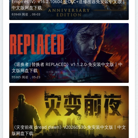
Empires IV》v16.2.10604-全DLC+送修改器免安装中文版丨
中文版网盘下载
63949 阅读 ，
06-03
《退换者|替换者 REPLACED》v1.1.2.0-免安装中文版丨中
文版网盘下载
55365 阅读 ，
05-23
《灾变前夜 dread dawn》v20260530-免安装中文版丨中文
版网盘下载