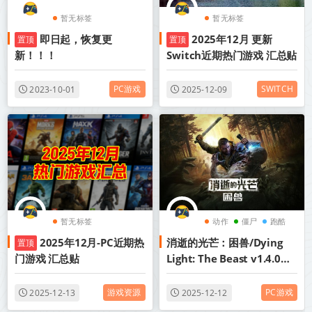
暂无标签
暂无标签
即日起，恢复更
2025年12月 更新
置顶
置顶
新！！！
Switch近期热门游戏 汇总贴
PC游戏
SWITCH
2023-10-01
2025-12-09
暂无标签
动作
僵尸
跑酷
2025年12月-PC近期热
消逝的光芒：困兽/Dying
置顶
门游戏 汇总贴
Light: The Beast v1.4.0豪
华单机版+v1.4.0c联机版|容
量65.6GB|官方简体中文.国
游戏资源
PC游戏
2025-12-13
2025-12-12
语配音|支持键盘.鼠标.手柄|