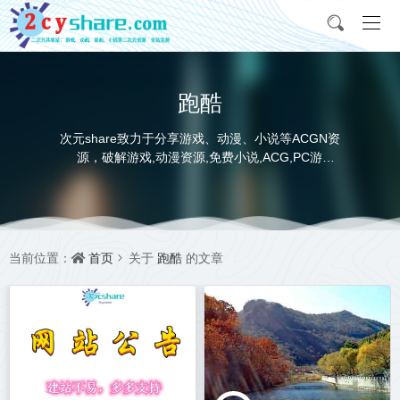
跑酷
次元share致力于分享游戏、动漫、小说等ACGN资
源，破解游戏,动漫资源,免费小说,ACG,PC游
戏,switch游戏,金手指，动画电影,动画片,全本小说,
完本小说,txt下载,游戏攻略,精美壁纸，ACGN资讯，
并提供网盘下载
首页
跑酷
当前位置：
关于
的文章