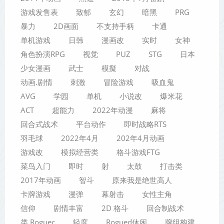
游戏发售表
致郁
玄幻
暗黑
PRG
暴力
2D画面
不支持手柄
卡通
单机游戏
日韩
漫画改
实时
女神
角色扮演RPG
视觉
PUZ
STG
日本
少女漫画
武士
模擬
对战
动画.剧情
刺激
冒险游戏
吸血鬼
AVG
学园
单机
小说改
爆米花
ACT
超能力
2022年动漫
麻将
回合式战术
平台动作
即时战略RTS
羽毛球
2022年4月
202年4月动画
游戏改
模拟经营类
格斗游戏FTG
菜鸟入门
即时
射
太鼓
打击类
2017年动画
智斗
原来我是绝世高人
卡牌游戏
漫弹
幕射击
女性主角
信仰
剧情丰富
2D 格斗
回合制战术
类 Roguec
轻度
Rogued休闲
牌组构建