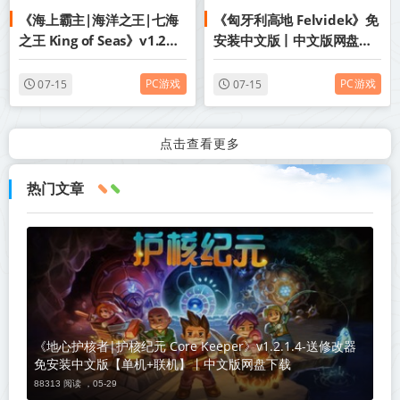
《海上霸主|海洋之王|七海
《匈牙利高地 Felvidek》免
之王 King of Seas》v1.20-
安装中文版丨中文版网盘下
免安装中文版丨中文版网盘
载
下载
PC游戏
PC游戏
07-15
07-15
点击查看更多
热门文章
《地心护核者|护核纪元 Core Keeper》v1.2.1.4-送修改器
免安装中文版【单机+联机】丨中文版网盘下载
88313 阅读 ，
05-29