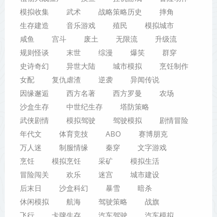
模拟收集
武术
战略策略历史
摔角
生存建造
音乐游戏
殖民
模拟城市
咸鱼
宫斗
废土
无限流
升级流
规则怪谈
末世
综漫
爆笑
群穿
史诗奇幻
异世大陆
城市模拟
烹饪制作
女配
复仇虐渣
逆袭
异闻传说
因缘邂逅
西方名著
西方罗曼
农场
沙盒生存
中世纪生存
塔防策略
武侠剧情
模拟驾驶
驾驶模拟
剧情冒险
年代文
体育竞技
ABO
赛博朋克
万人迷
制服情缘
秦穿
文字游戏
烹饪
模拟烹饪
采矿
模拟生活
冒险闯关
欢乐
迷宫
城市建设
后末日
沙盒科幻
暴雪
暗杀
休闲模拟
航海
驾驶策略
战旗
飞行
卡牌生存
汽车驾驶
汽车模拟