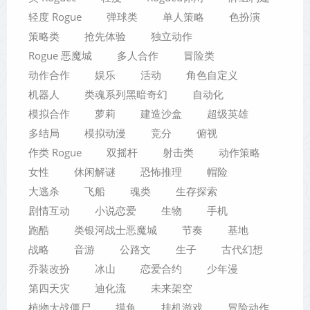
轻度 Rogue
弹球类
单人策略
色扮演
策略类
抢先体验
独立动作
Rogue 恶魔城
多人合作
冒险类
动作合作
娱乐
活动
角色自定义
机器人
类魂系列黑暗奇幻
自动化
模拟合作
萝莉
建造沙盒
超级英雄
多结局
模拟动漫
竞分
俯视
作类 Rogue
双摇杆
射击类
动作策略
女性
休闲解谜
恐怖推理
帽险
大逃杀
飞船
魂类
生存探索
剧情互动
小说恋爱
生物
手机
跑酷
类银河战士恶魔城
节奏
基地
战略
音游
公路文
生子
古代幻想
乔装改扮
冰山
恋爱合约
少年漫
第四天灾
迪化流
未来架空
植物大战僵尸
摸鱼
挂机游戏
冒险动作