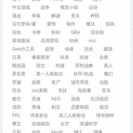
中文游戏
战争
视觉小说
运动
漫改
青春
解谜
美女
种田
宝可梦朱/紫
爱情
制作
魔法
国风
回合
卡牌
轻松
GBA
回合制
基地建设
高清壁纸
动画
nsz
Switch工具
益智
动漫
历史
建造
日系
像素图形
砍杀
轻改
合集
模拟器
甜文
特摄
即时战略
真人
异世界
第一人称射击
机甲/机战
魔幻
穿越
战棋
丧尸
城市营造
治愈
百合
cos美图
竞技
泡面番
音乐
都市
竞速
NDS
游戏
生活模拟
塔防
类魂
刷宝
恋爱模拟
催泪
FPS
弹幕射击
第三人称射击
情有独钟
爽文
农场模拟
太空
穿越时空
正剧
合作
Key社
绅士
偶像