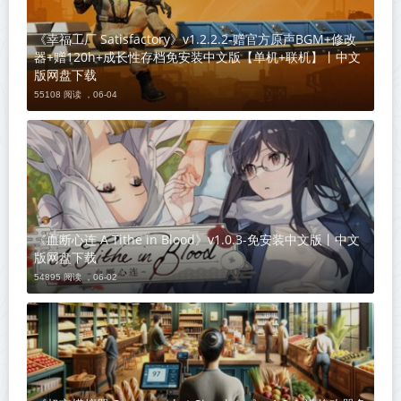
《幸福工厂 Satisfactory》v1.2.2.2-赠官方原声BGM+修改
器+赠120h+成长性存档免安装中文版【单机+联机】丨中文
版网盘下载
55108 阅读 ，
06-04
《血断心连 A Tithe in Blood》v1.0.3-免安装中文版丨中文
版网盘下载
54895 阅读 ，
06-02