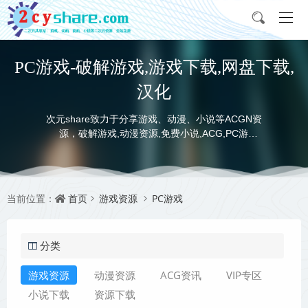
PC游戏-破解游戏,游戏下载,网盘下载,
汉化
次元share致力于分享游戏、动漫、小说等ACGN资
源，破解游戏,动漫资源,免费小说,ACG,PC游
戏,switch游戏,金手指，动画电影,动画片,全本小说,
完本小说,txt下载,游戏攻略,精美壁纸，ACGN资讯，
并提供网盘下载
首页
游戏资源
PC游戏
当前位置：
分类
游戏资源
动漫资源
ACG资讯
VIP专区
小说下载
资源下载