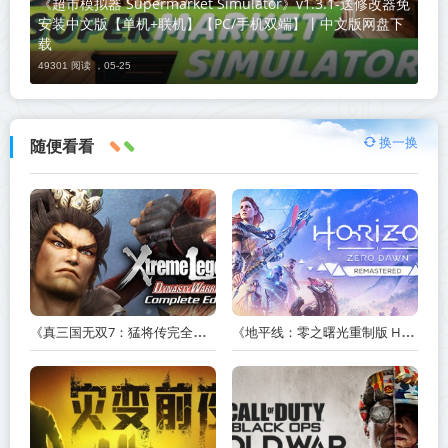
《超市模拟器 Supermarket Simulator》v1.3.1-送修改器免
安装中文版【单机+联机】【PC/手机双端】丨中文版网盘下
载
49301 阅读 ，
05-25
换一换
随便看看
《真三国无双7：猛将传完全版 DYNASTY WARRIORS 7: Xtreme Legends Complete Edition》Build.3602035-免安装中文版【PC/手机双端】丨中文版
《地平线：零之曙光重制版 Horizon Zero Dawn Remastered》v1.5.89.0-送修改器丨中文版网盘下载