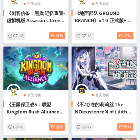
暂无标签
暂无标签
《刺客信条：黑旗 记忆重置-
《地面部队 GROUND
虚拟机版 Assassin's Creed
BRANCH》v1.0-正式版+免
Black Flag Resynced》
安装英文版【单机+联机】丨
v1.0.4-免安装中文版丨中文
中文版网盘下载
PC游戏
PC游戏
07-18
07-18
版网盘下载
暂无标签
暂无标签
《王国保卫战5：联盟
《不/存在的莉莉丝 The
Kingdom Rush Alliance》
NOexistenceN of Lilith》
v7.00.62-全DLC免安装中文
Build.24242545-免安装中
版【PC/手机双端】丨中文版
文版丨中文版网盘下载
PC游戏
PC游戏
07-18
07-17
网盘下载