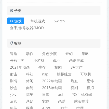
子类
PC游戏
掌机游戏
Switch
金手指/修改器/MOD
标签
冒险
动作
角色扮演
奇幻
策略
开放世界
小游戏
战斗
恋爱养成
2021年动画
生存
校园
3A大作
射击
科幻
nsp
模拟经营
可联机
剧情
休闲
2022年动画
热血
恐怖
沙盒
肉鸽
2015年动画
喜剧
模拟
少女
搞笑
日常
xci
PC/手机双端
后宫
悬疑
宠物
恋爱
站长推荐
格斗
探索
ARPG
励志
推理