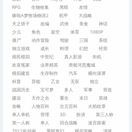
RPG
生物收集
黑暗
友情
哆啦A梦牧场物语2
机甲
大战略
天之骄子
改编
武侠
美食
神话
少儿
角色
架空
体育
1080P
僵尸
动作冒险
驾驶
三国
系统
独立游戏
成长
料理
幻想
经营
殖民模拟
中世纪
真人影游
街机
欢喜冤家
业界精英
类银河恶魔城
模拟建造
生存制作
汽车
横向滚屏
科普
异能
乙女
无双
独立
战国历史
宝可梦
多人
军事
营造
建设
天作之合
重生
末日
英雄
攻略
人物百科
次元百科
火焰纹章
单人单机
管理
3D
扮演
第三人称
第一人称
单人
回合战略
迷宫探索
2012年动画
黑暗奇幻
模拟策略
清版