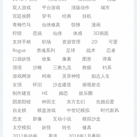
双人游戏
平台游戏
清版动作
城市
宫廷侯爵
穿书
经典
挂机
青梅竹马
仙侠修真
惊悚
漫画
狩猎
恶搞
仙侠
体感
3D画面
支持手柄
职场
资源管理
2D
可爱
Rogue
类魂系列
足球
战术
忍者
口袋妖怪
收集
像素
图形
弹幕
强强
沙雕
三教九流
救赎
钓系
游戏网游
柯南
灵异神怪
励志人生
女强
怀旧
沙盒建造
俯视射击
制作建造
HE
婚恋
娱乐圈
阴差阳错
种田文
东方玄幻
先婚后爱
自走棋
棋盘游戏
中世纪模拟
时代新风
恐龙
群像
互动小说
模拟沙盒
太空模拟
妖怪
转生
修真
2011年动画
黑道
2018年1月番剧