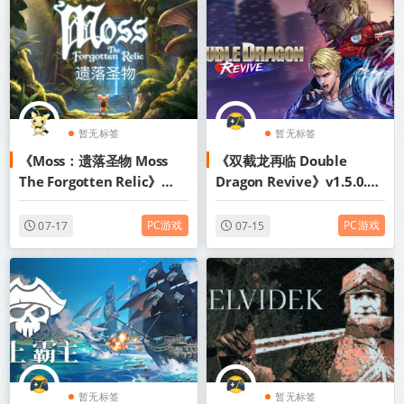
暂无标签
暂无标签
《Moss：遗落圣物 Moss
《双截龙再临 Double
The Forgotten Relic》
Dragon Revive》v1.5.0.0-
Build.24194542-免安装中
豪华版+全DLC+免安装中文
文版丨中文版网盘下载
版【单机+联机】丨中文版网
PC游戏
PC游戏
07-17
07-15
盘下载
暂无标签
暂无标签