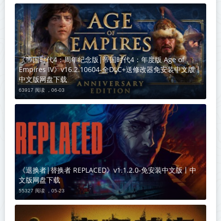
《帝国时代4：周年纪念版|帝国时代4：年度版 Age of
Empires IV》v16.2.10604-全DLC+送修改器免安装中文版丨
中文版网盘下载
63917 阅读 ，
06-03
《退换者|替换者 REPLACED》v1.1.2.0-免安装中文版丨中
文版网盘下载
55327 阅读 ，
05-23