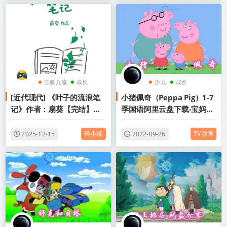
三教九流
成长
少儿
成长
[近代现代] 《叶子的流浪笔
小猪佩奇（Peppa Pig）1-7
救赎
记》作者：扇葵【完结】丨
季国语阿里云盘下载-宝妈宝
百度网盘免费txt下载
爸亲子必备
轻小说
TV动画
2025-12-15
2022-09-26