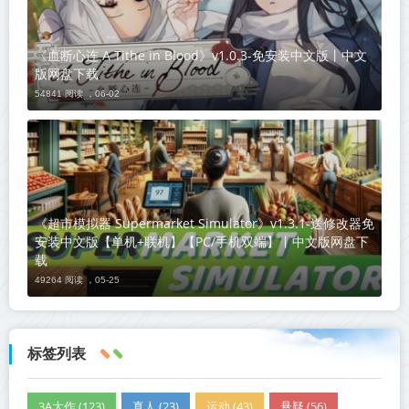
《血断心连 A Tithe in Blood》v1.0.3-免安装中文版丨中文
版网盘下载
54841 阅读 ，
06-02
《超市模拟器 Supermarket Simulator》v1.3.1-送修改器免
安装中文版【单机+联机】【PC/手机双端】丨中文版网盘下
载
49264 阅读 ，
05-25
标签列表
3A大作 (123)
真人 (23)
运动 (43)
悬疑 (56)