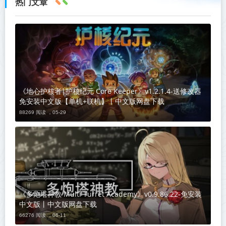
热门文章
《地心护核者|护核纪元 Core Keeper》v1.2.1.4-送修改器
免安装中文版【单机+联机】丨中文版网盘下载
88269 阅读 ，
05-29
《多炮塔神教 Multi Turret Academy》v0.9.86.22-免安装
中文版丨中文版网盘下载
66276 阅读 ，
06-11