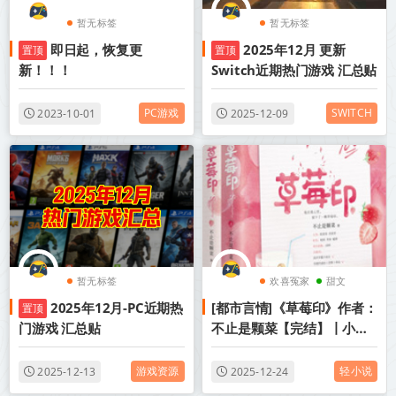
暂无标签
暂无标签
即日起，恢复更
2025年12月 更新
置顶
置顶
新！！！
Switch近期热门游戏 汇总贴
PC游戏
SWITCH
2023-10-01
2025-12-09
暂无标签
欢喜冤家
甜文
2025年12月-PC近期热
[都市言情]《草莓印》作者：
置顶
成长
门游戏 汇总贴
不止是颗菜【完结】丨小说
资源百度网盘免费txt下载
游戏资源
轻小说
2025-12-13
2025-12-24