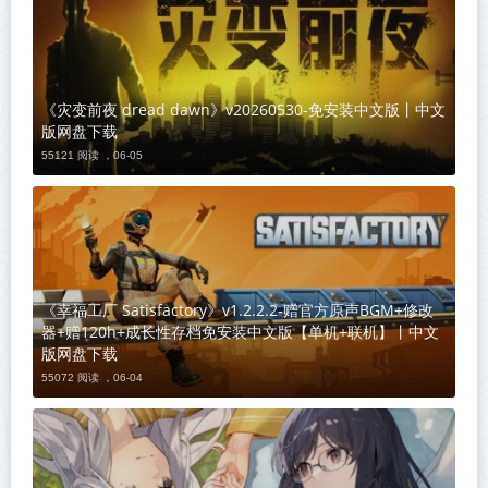
《灾变前夜 dread dawn》v20260530-免安装中文版丨中文
版网盘下载
55121 阅读 ，
06-05
《幸福工厂 Satisfactory》v1.2.2.2-赠官方原声BGM+修改
器+赠120h+成长性存档免安装中文版【单机+联机】丨中文
版网盘下载
55072 阅读 ，
06-04