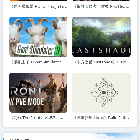
《乞丐模拟器 Hobo: Tough Life》v1.20.010-赠原声带+解锁全人物满级通关存档+多项修改器【单机+联机】丨中文版网盘下载
《荒野大镖客：救赎 Red Dead Redemption》v1.0.42.46611-送修改器丨中文版网盘下载
《模拟山羊3 Goat Simulator 3》v1.2.0.2-全DLC+含重制版【单机+联机】【PC/手机双端】丨中文版网盘下载
《东方之茵 Eastshade》Build.20251455-免安装中文版丨中文版网盘下载
《前线 The Front》v1.5.7丨中文版网盘下载
《绞脑挂钩 Hook》Build.21678887-免安装中文版丨中文版网盘下载