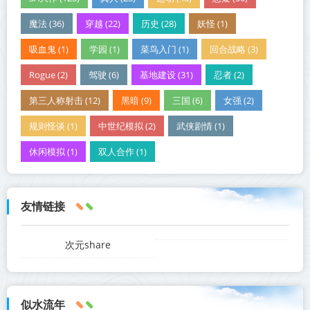
魔法 (36)
穿越 (22)
历史 (28)
妖怪 (1)
吸血鬼 (1)
学园 (1)
菜鸟入门 (1)
回合战略 (3)
Rogue (2)
驾驶 (6)
基地建设 (31)
忍者 (2)
第三人称射击 (12)
黑暗 (9)
三国 (6)
女强 (2)
规则怪谈 (1)
中世纪模拟 (2)
武侠剧情 (1)
休闲模拟 (1)
双人合作 (1)
友情链接
次元share
似水流年