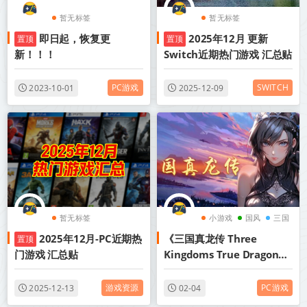
暂无标签
暂无标签
即日起，恢复更
2025年12月 更新
置顶
置顶
新！！！
Switch近期热门游戏 汇总贴
PC游戏
SWITCH
2023-10-01
2025-12-09
暂无标签
小游戏
国风
三国
2025年12月-PC近期热
《三国真龙传 Three
置顶
门游戏 汇总贴
Kingdoms True Dragon》
v4.02丨中文版网盘下载
游戏资源
PC游戏
2025-12-13
02-04