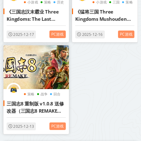
小游戏
策略
历史
小游戏
三国
策略
《三国志汉末霸业 Three
《猛将三国 Three
Kingdoms: The Last
Kingdoms Mushouden》
Warlord》v1.0.6.4050丨中
v2.2.3-全DLC+送修改器丨
文版网盘下载
中文版网盘下载
PC游戏
PC游戏
2025-12-17
2025-12-16
策略
战争
回合
三国志8 重制版 v1.0.8 送修
改器（三国志8 REMAKE）
中文版网盘下载
PC游戏
2025-12-13