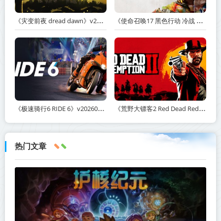
《灾变前夜 dread dawn》v20260530-免安装中文版丨中文版网盘下载
《使命召唤17 黑色行动 冷战 Call of Duty: Black Ops Cold War》v1.34.1.15931218-全DLC+送修改器丨中文版网盘下载
《极速骑行6 RIDE 6》v20260511-免安装中文版丨中文版网盘下载
《荒野大镖客2 Red Dead Redemption 2》v1491.50-打包mod+送修改器丨中文版网盘下载
热门文章