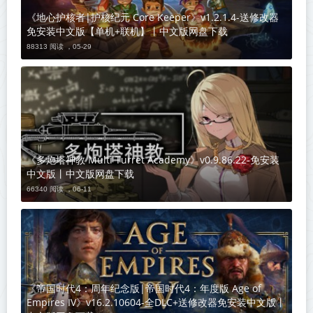
《地心护核者|护核纪元 Core Keeper》v1.2.1.4-送修改器
免安装中文版【单机+联机】丨中文版网盘下载
88313 阅读 ，
05-29
《多炮塔神教 Multi Turret Academy》v0.9.86.22-免安装
中文版丨中文版网盘下载
66340 阅读 ，
06-11
《帝国时代4：周年纪念版|帝国时代4：年度版 Age of
Empires IV》v16.2.10604-全DLC+送修改器免安装中文版丨