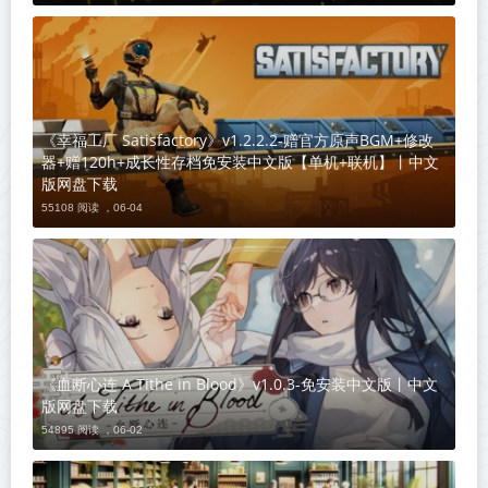
《幸福工厂 Satisfactory》v1.2.2.2-赠官方原声BGM+修改
器+赠120h+成长性存档免安装中文版【单机+联机】丨中文
版网盘下载
55108 阅读 ，
06-04
《血断心连 A Tithe in Blood》v1.0.3-免安装中文版丨中文
版网盘下载
54895 阅读 ，
06-02