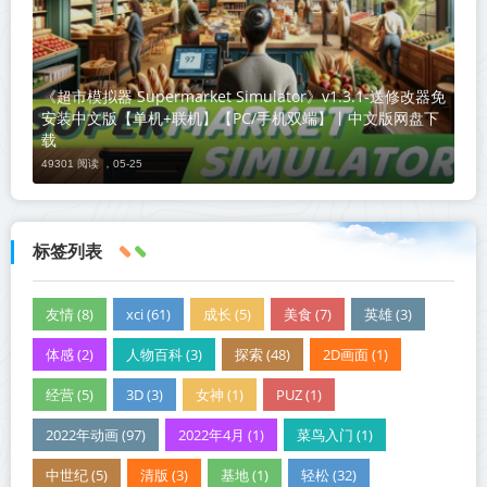
《超市模拟器 Supermarket Simulator》v1.3.1-送修改器免
安装中文版【单机+联机】【PC/手机双端】丨中文版网盘下
载
49301 阅读 ，
05-25
标签列表
友情 (8)
xci (61)
成长 (5)
美食 (7)
英雄 (3)
体感 (2)
人物百科 (3)
探索 (48)
2D画面 (1)
经营 (5)
3D (3)
女神 (1)
PUZ (1)
2022年动画 (97)
2022年4月 (1)
菜鸟入门 (1)
中世纪 (5)
清版 (3)
基地 (1)
轻松 (32)