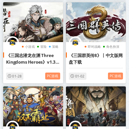
小游戏
冒险
策略
即时战略
角色扮演
《三国志潜龙在渊 Three
《三国群英传8》丨中文版网
战争
Kingdoms Heroes》v1.35
盘下载
丨中文版网盘下载
PC游戏
PC游戏
01-28
01-02