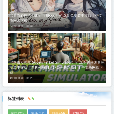
《血断心连 A Tithe in Blood》v1.0.3-免安装中文版丨中文
版网盘下载
54895 阅读 ，
06-02
《超市模拟器 Supermarket Simulator》v1.3.1-送修改器免
安装中文版【单机+联机】【PC/手机双端】丨中文版网盘下
载
49301 阅读 ，
05-25
标签列表
魔幻 (22)
格斗 (49)
战争 (44)
狩猎 (2)