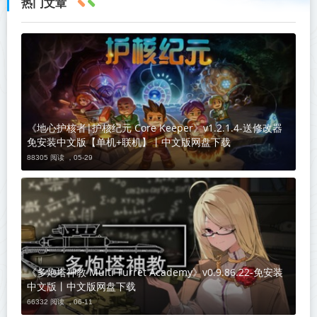
热门文章
《地心护核者|护核纪元 Core Keeper》v1.2.1.4-送修改器
免安装中文版【单机+联机】丨中文版网盘下载
88305 阅读 ，
05-29
《多炮塔神教 Multi Turret Academy》v0.9.86.22-免安装
中文版丨中文版网盘下载
66332 阅读 ，
06-11