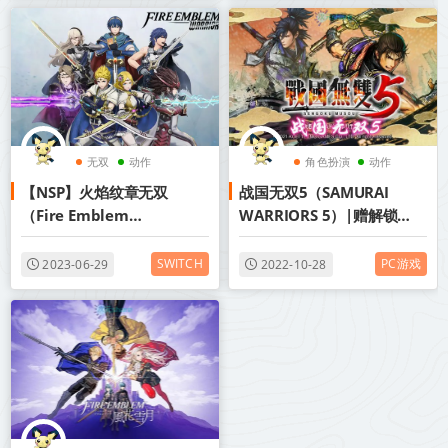
无双
动作
角色扮演
动作
【NSP】火焰纹章无双
战国无双5（SAMURAI
角色扮演
无双
（Fire Emblem
WARRIORS 5）|赠解锁存
Warriors） 丨2017年
档|多项修改器|百度网盘/天
switch游戏丨阿里云盘/百
翼云
SWITCH
PC游戏
2023-06-29
2022-10-28
度网盘