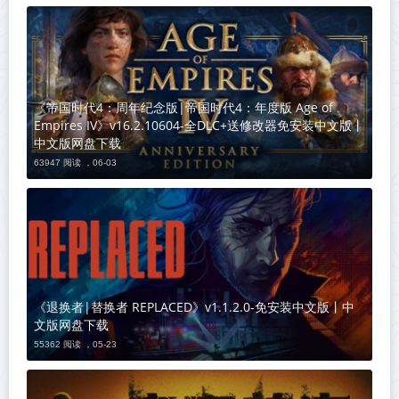
《帝国时代4：周年纪念版|帝国时代4：年度版 Age of
Empires IV》v16.2.10604-全DLC+送修改器免安装中文版丨
中文版网盘下载
63947 阅读 ，
06-03
《退换者|替换者 REPLACED》v1.1.2.0-免安装中文版丨中
文版网盘下载
55362 阅读 ，
05-23