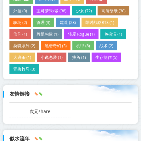
外挂 (0)
宝可梦朱/紫 (38)
少女 (72)
高清壁纸 (30)
职场 (2)
管理 (3)
建造 (28)
即时战略RTS (1)
信仰 (1)
牌组构建 (1)
轻度 Rogue (1)
色扮演 (1)
类魂系列 (2)
黑暗奇幻 (3)
机甲 (8)
战术 (2)
大逃杀 (1)
小说恋爱 (1)
摔角 (1)
生存制作 (5)
青梅竹马 (3)
友情链接
次元share
似水流年