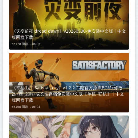
《灾变前夜 dread dawn》v20260530-免安装中文版丨中文
版网盘下载
55170 阅读 ，
06-05
《幸福工厂 Satisfactory》v1.2.2.2-赠官方原声BGM+修改
器+赠120h+成长性存档免安装中文版【单机+联机】丨中文
版网盘下载
55106 阅读 ，
06-04