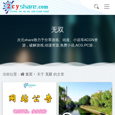
无双
次元share致力于分享游戏、动漫、小说等ACGN资
源，破解游戏,动漫资源,免费小说,ACG,PC游
戏,switch游戏,金手指，动画电影,动画片,全本小说,
完本小说,txt下载,游戏攻略,精美壁纸，ACGN资讯，
并提供网盘下载
首页
无双
当前位置：
关于
的文章