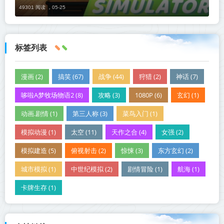
49301 阅读 ，
05-25
标签列表
漫画 (2)
搞笑 (67)
战争 (44)
狩猎 (2)
神话 (7)
哆啦A梦牧场物语2 (8)
攻略 (3)
1080P (6)
玄幻 (1)
动画.剧情 (1)
第三人称 (3)
菜鸟入门 (1)
模拟动漫 (1)
太空 (11)
天作之合 (4)
女强 (2)
模拟建造 (5)
俯视射击 (2)
惊悚 (3)
东方玄幻 (2)
城市模拟 (1)
中世纪模拟 (2)
剧情冒险 (1)
航海 (1)
卡牌生存 (1)