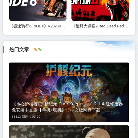
《极速骑行6 RIDE 6》v20260511-免安装中文版丨中文版网盘下载
《荒野大镖客2 Red Dead Redemption 2》v1491.50-打包mod+送修改器丨中文版网盘下载
热门文章
《地心护核者|护核纪元 Core Keeper》v1.2.1.4-送修改器
免安装中文版【单机+联机】丨中文版网盘下载
88313 阅读 ，
05-29