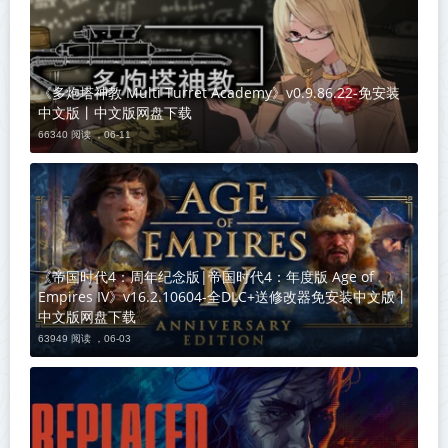
《多炮塔神教 Multi Turret Academy》v0.9.86.22-免安装
中文版丨中文版网盘下载
66340 阅读 ，
06-11
《帝国时代4：周年纪念版|帝国时代4：年度版 Age of
Empires IV》v16.2.10604-全DLC+送修改器免安装中文版丨
中文版网盘下载
63949 阅读 ，
06-03