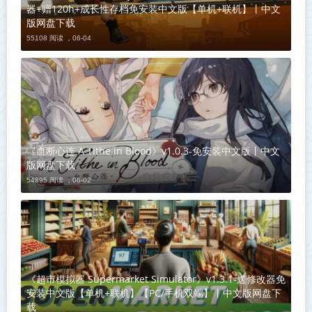
器+赠120h+成长性存档免安装中文版【单机+联机】丨中文
版网盘下载
55108 阅读 ，
06-04
《血断心连 A Tithe in Blood》v1.0.3-免安装中文版丨中文
版网盘下载
54895 阅读 ，
06-02
《超市模拟器 Supermarket Simulator》v1.3.1-送修改器免
安装中文版【单机+联机】【PC/手机双端】丨中文版网盘下
载