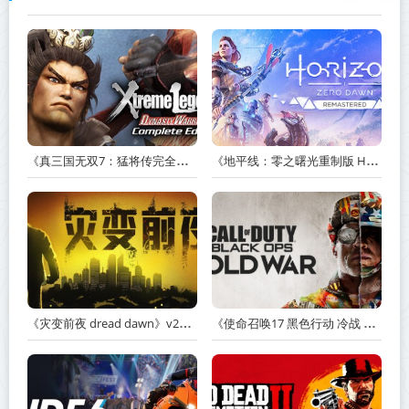
《真三国无双7：猛将传完全版 DYNASTY WARRIORS 7: Xtreme Legends Complete Edition》Build.3602035-免安装中文版【PC/手机双端】丨中文版
《地平线：零之曙光重制版 Horizon Zero Dawn Remastered》v1.5.89.0-送修改器丨中文版网盘下载
《灾变前夜 dread dawn》v20260530-免安装中文版丨中文版网盘下载
《使命召唤17 黑色行动 冷战 Call of Duty: Black Ops Cold War》v1.34.1.15931218-全DLC+送修改器丨中文版网盘下载