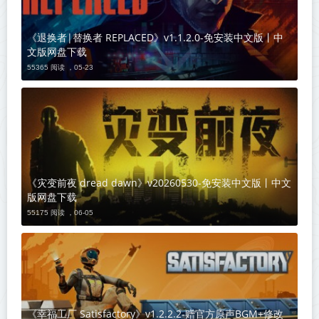
《退换者|替换者 REPLACED》v1.1.2.0-免安装中文版丨中
文版网盘下载
55365 阅读 ，
05-23
《灾变前夜 dread dawn》v20260530-免安装中文版丨中文
版网盘下载
55175 阅读 ，
06-05
《幸福工厂 Satisfactory》v1.2.2.2-赠官方原声BGM+修改