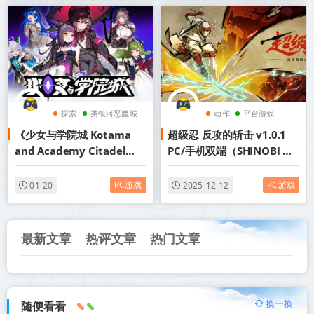
探索
类银河恶魔城
动作
平台游戏
《少女与学院城 Kotama
超级忍 反攻的斩击 v1.0.1
平台游戏
冒险
and Academy Citadel》
PC/手机双端（SHINOBI Art
v1.00.01.01丨中文版网盘下
of Vengeance）中文版网盘
载
下载
PC游戏
PC游戏
01-20
2025-12-12
最新文章
热评文章
热门文章
换一换
随便看看