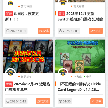
暂无标签
暂无标签
即日起，恢复更
2025年12月 更新
置顶
置顶
新！！！
Switch近期热门游戏 汇总贴
PC游戏
SWITCH
2023-10-01
2025-12-09
暂无标签
小游戏
卡牌
2025年12月-PC近期热
《不正经的卡牌传说 Fickle
置顶
角色扮演
门游戏 汇总贴
Card Legend》v1.4.26丨
中文版网盘下载
游戏资源
PC游戏
2025-12-13
01-30