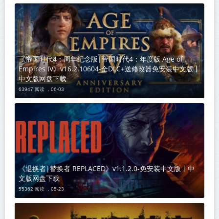
《帝国时代4：周年纪念版|帝国时代4：年度版 Age of
Empires IV》v16.2.10604-全DLC+送修改器免安装中文版丨
中文版网盘下载
63947 阅读 ，
06-03
《退换者|替换者 REPLACED》v1.1.2.0-免安装中文版丨中
文版网盘下载
55362 阅读 ，
05-23