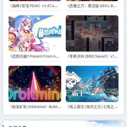
《巅峰|登顶 PEAK》v1.47.a【单机+联机】丨中文版网盘下载
《恶魔之刃：重启版 DEVIL BLADE REBOOT》v1.2.4-免安装中文版丨中文版网盘下载
《恋因天赐!! Present From Angel Template!! An Angel's Gift》Build.23930554-免安装中文版丨中文版网盘下载
《零希沃特 ZERO Sievert》v1.2.59-免安装中文版丨中文版网盘下载
《轨道矿机 Orbitmine》Build.24135737-免安装中文版丨中文版网盘下载
《海上霸主|海洋之王|七海之王 King of Seas》v1.20-免安装中文版丨中文版网盘下载