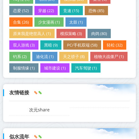
恋爱 (52)
穿越 (22)
竞速 (15)
恐怖 (85)
合集 (26)
少女漫画 (1)
太鼓 (1)
原来我是绝世高人 (1)
模拟策略 (3)
肉鸽 (80)
双人游戏 (3)
黑暗 (9)
PC/手机双端 (58)
轻松 (32)
钓系 (2)
迪化流 (1)
天之骄子 (8)
植物大战僵尸 (1)
制服情缘 (1)
城市建设 (1)
汽车驾驶 (1)
友情链接
次元share
似水流年