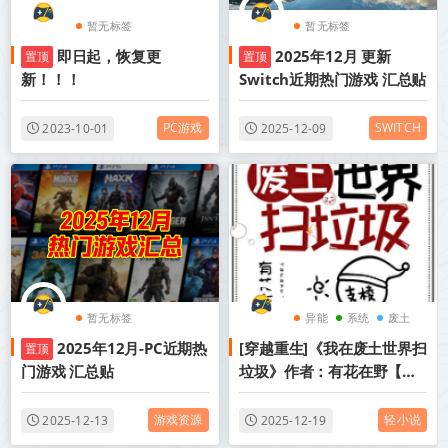
暂无标签
暂无标签
即日起，恢复更
2025年12月 更新
置顶
置顶
新！！！
Switch近期热门游戏 汇总贴
PC游戏
SWITCH
2023-10-01
2025-12-09
暂无标签
异能
系统
废土
2025年12月-PC近期热
[穿越重生]《我在废土世界扫
置顶
门游戏 汇总贴
垃圾》作者：有花在野【完
结】丨小说资源百度网盘免
费txt下载
游戏资源
轻小说
2025-12-13
2025-12-19