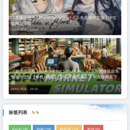
《血断心连 A Tithe in Blood》v1.0.3-免安装中文版丨中文
版网盘下载
54895 阅读 ，
06-02
《超市模拟器 Supermarket Simulator》v1.3.1-送修改器免
安装中文版【单机+联机】【PC/手机双端】丨中文版网盘下
载
49301 阅读 ，
05-25
标签列表
Key社 (9)
动画 (29)
模拟器 (25)
架空 (6)