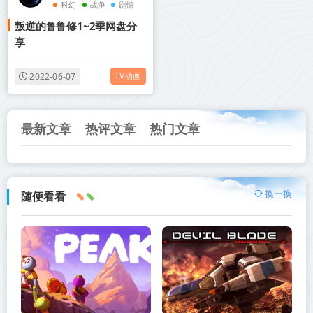
科幻
战争
剧情
叛逆的鲁鲁修1~2季网盘分
享
TV动画
2022-06-07
最新文章
热评文章
热门文章
换一换
随便看看