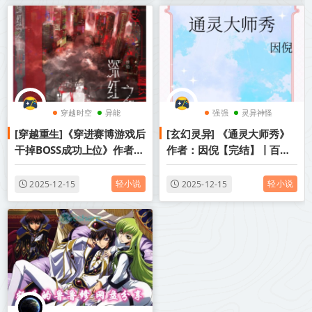
穿越时空
异能
强强
灵异神怪
[穿越重生]《穿进赛博游戏后
[玄幻灵异] 《通灵大师秀》
女强
三教九流
干掉BOSS成功上位》作者：
作者：因倪【完结】丨百度
桉柏【完结】丨小说资源百
网盘免费txt下载
度网盘免费txt下载
轻小说
轻小说
2025-12-15
2025-12-15