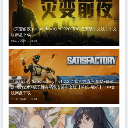
《灾变前夜 dread dawn》v20260530-免安装中文版丨中文
版网盘下载
55170 阅读 ，
06-05
《幸福工厂 Satisfactory》v1.2.2.2-赠官方原声BGM+修改
器+赠120h+成长性存档免安装中文版【单机+联机】丨中文
版网盘下载
55106 阅读 ，
06-04