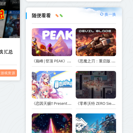
换一换
随便看看
戏 汇总
《巅峰|登顶 PEAK》v1.47.a【单机+联机】丨中文版网盘下载
《恶魔之刃：重启版 DEVIL BLADE REBOOT》v1.2.4-免安装中文版丨中文版网盘下载
游戏资源
《恋因天赐!! Present From Angel Template!! An Angel's Gift》Build.23930554-免安装中文版丨中文版网盘下载
《零希沃特 ZERO Sievert》v1.2.59-免安装中文版丨中文版网盘下载