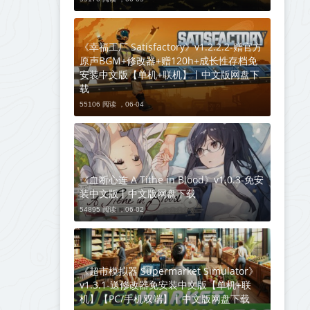
《幸福工厂 Satisfactory》v1.2.2.2-赠官方
原声BGM+修改器+赠120h+成长性存档免
安装中文版【单机+联机】丨中文版网盘下
载
55106 阅读 ，
06-04
《血断心连 A Tithe in Blood》v1.0.3-免安
装中文版丨中文版网盘下载
54895 阅读 ，
06-02
《超市模拟器 Supermarket Simulator》
v1.3.1-送修改器免安装中文版【单机+联
机】【PC/手机双端】丨中文版网盘下载