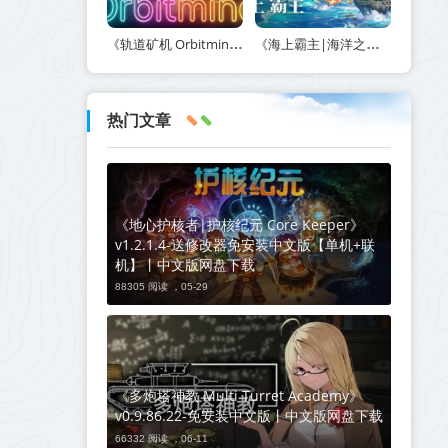
《轨道矿机 Orbitmine》Build.24135737-免安装中文版丨中文版网盘下载
《海上霸主|海洋之王|七海之王 King of Seas》v1.20-免安装中文版丨中文版网盘下载
热门文章
《地心护核者|护核纪元 Core Keeper》
v1.2.1.4-送修改器免安装中文版【单机+联
机】丨中文版网盘下载
88305 阅读 ，
05-29
《多炮塔神教 Multi Turret Academy》
v0.9.86.22-免安装中文版丨中文版网盘下载
66332 阅读 ，
06-11