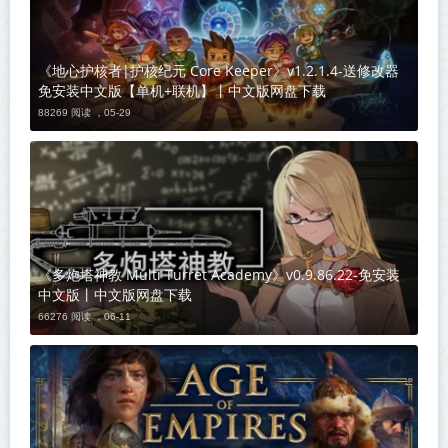
《地心护核者|护核纪元 Core Keeper》v1.2.1.4-送修改器
免安装中文版【单机+联机】丨中文版网盘下载
88269 阅读 ，
05-29
《多炮塔神教 Multi Turret Academy》v0.9.86.22-免安装
中文版丨中文版网盘下载
66276 阅读 ，
06-11