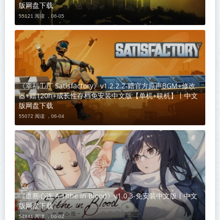
版网盘下载
55121 阅读 ，
06-05
《幸福工厂 Satisfactory》v1.2.2.2-赠官方原声BGM+修改
器+赠120h+成长性存档免安装中文版【单机+联机】丨中文
版网盘下载
55072 阅读 ，
06-04
《血断心连 A Tithe in Blood》v1.0.3-免安装中文版丨中文
版网盘下载
54841 阅读 ，
06-02