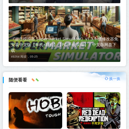
《超市模拟器 Supermarket Simulator》v1.3.1-送修改器免
安装中文版【单机+联机】【PC/手机双端】丨中文版网盘下
载
49264 阅读 ，
05-25
换一换
随便看看