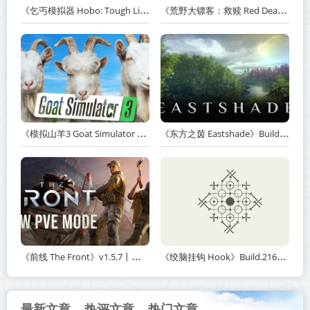
《乞丐模拟器 Hobo: Tough Life》v1.20.010-赠原声带+解锁全人物满级通关存档+多项修改器【单机+联机】丨中文版网盘下载
《荒野大镖客：救赎 Red Dead Redemption》v1.0.42.46611-送修改器丨中文版网盘下载
《模拟山羊3 Goat Simulator 3》v1.2.0.2-全DLC+含重制版【单机+联机】【PC/手机双端】丨中文版网盘下载
《东方之茵 Eastshade》Build.20251455-免安装中文版丨中文版网盘下载
《前线 The Front》v1.5.7丨中文版网盘下载
《绞脑挂钩 Hook》Build.21678887-免安装中文版丨中文版网盘下载
最新文章
热评文章
热门文章