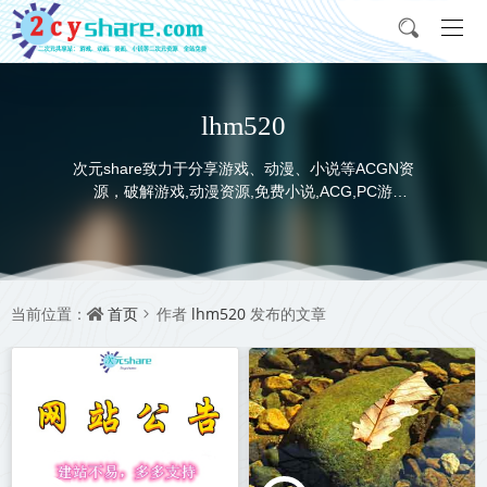
lhm520
次元share致力于分享游戏、动漫、小说等ACGN资
源，破解游戏,动漫资源,免费小说,ACG,PC游
戏,switch游戏,金手指，动画电影,动画片,全本小说,
完本小说,txt下载,游戏攻略,精美壁纸，ACGN资讯，
并提供网盘下载
首页
lhm520
当前位置：
作者
发布的文章