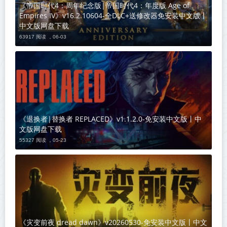
《帝国时代4：周年纪念版|帝国时代4：年度版 Age of
Empires IV》v16.2.10604-全DLC+送修改器免安装中文版丨
中文版网盘下载
63917 阅读 ，
06-03
《退换者|替换者 REPLACED》v1.1.2.0-免安装中文版丨中
文版网盘下载
55327 阅读 ，
05-23
《灾变前夜 dread dawn》v20260530-免安装中文版丨中文